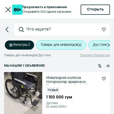
Продолжить в приложении
Открыть
Открывайте OLX одним касанием
Что ищете?
Фильтры
·
2
Товары для инвалидов
Дустлик
Товары для инвалидов Дустлик
Показать Полностью
МЫ НАШЛИ 1 ОБЪЯВЛЕНИЕ
Инвалидная коляска
Ногиронлар аравачаси
Nogironlar aravachasi уdvg
Новый
1 100 000 сум
Дустлик
22 июля 2026 г.