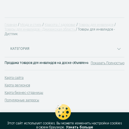
Главная
Мода и стиль
Красота / здоровье
Товары для инвалидов
Товары для инвалидов - Джизакская область
Товары для инвалидов -
Дустлик
КАТЕГОРИЯ
Продажа товаров для инвалидов на доске объявлений OLX.uz Дустлик. Покупа
Показать Полностью
Карта сайта
Карта регионов
Карта бизнес-страницы
Популярные запросы
Этот сайт использует cookies. Вы можете изменить настройки cookies
в своeм браузере.
Узнать больше