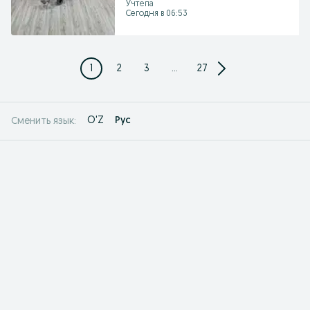
Учтепа
Сегодня в 06:53
1
2
3
...
27
O'Z
Рус
Сменить язык: