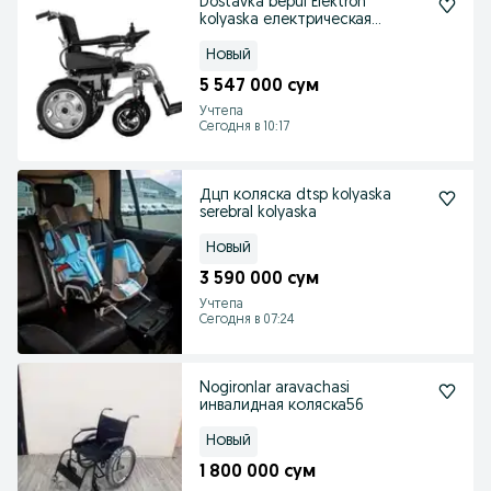
Dostavka bepul Elektron
kolyaska електрическая
инвалидная коляска
Новый
5 547 000 сум
Учтепа
Сегодня в 10:17
Дцп коляска dtsp kolyaska
serebral kolyaska
Новый
3 590 000 сум
Учтепа
Сегодня в 07:24
Nogironlar aravachasi
инвалидная коляска56
Новый
1 800 000 сум