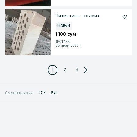
Пишик гишт сотамиз
Новый
1 100 сум
Дустлик
28 июля 2026 г.
1
2
3
O'Z
Рус
Сменить язык: