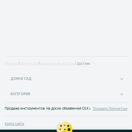
Главная
Дом и сад
Джизакская область
Дустлик
ДОМ И САД
КАТЕГОРИЯ
Продажа инструментов. На доске объявлений OLX.uz Дустлик можно быстро
Показать Полностью
Карта сайта
Карта регионов