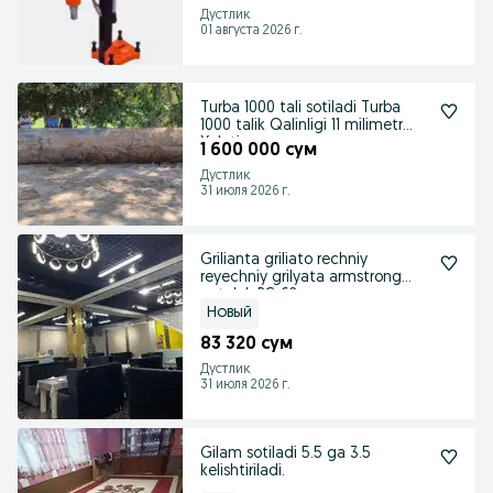
Дустлик
01 августа 2026 г.
Turba 1000 tali sotiladi Turba
1000 talik Qalinligi 11 milimetr
Xolati
1 600 000 сум
Дустлик
31 июля 2026 г.
Grilianta griliato rechniy
reyechniy grilyata armstrong
potolok PC-62
Новый
83 320 сум
Дустлик
31 июля 2026 г.
Gilam sotiladi 5.5 ga 3.5
kelishtiriladi.