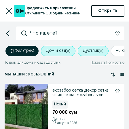
Продолжить в приложении
Открыть
Открывайте OLX одним касанием
Что ищете?
Фильтры
·
2
Дом и сад
Дустлик
+0 km
Товары для дома и сада Дустлик
Показать Полностью
МЫ НАШЛИ 30 ОБЪЯВЛЕНИЙ
екозабор сетка Декор сетка
яшил сетка ekozabor arzon
narxda
Новый
70 000 сум
Дустлик
05 августа 2026 г.