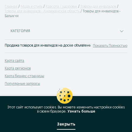
Главная
Мода и стиль
Красота / здоровье
Товары для инвалидов
Товары для инвалидов - Андижанская область
Товары для инвалидов -
Балыкчи
КАТЕГОРИЯ
Продажа товаров для инвалидов на доске объявлений OLX.uz Балыкчи. Покупа
Показать Полностью
Карта сайта
Карта регионов
Карта бизнес-страницы
Популярные запросы
Этот сайт использует cookies. Вы можете изменить настройки cookies
в своeм браузере.
Узнать больше
Закрыть