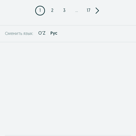
1
2
3
...
17
O'Z
Рус
Сменить язык: