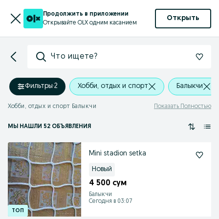
Продолжить в приложении
Открыть
Открывайте OLX одним касанием
Что ищете?
Фильтры
·
2
Хобби, отдых и спорт
Балыкчи
Хобби, отдых и спорт Балыкчи
Показать Полностью
МЫ НАШЛИ 52 ОБЪЯВЛЕНИЯ
Mini stadion setka
Новый
4 500 сум
Балыкчи
Сегодня в 03:07