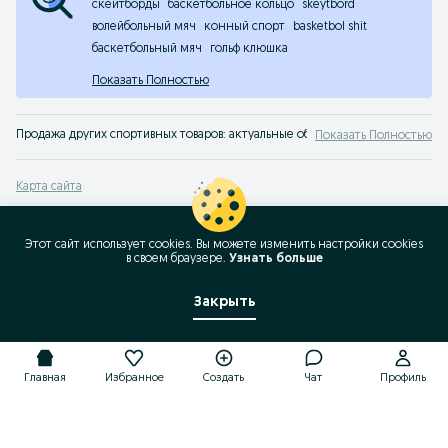
скейтборды
баскетбольное кольцо
skeytbord
волейбольный мяч
конный спорт
basketbol shit
баскетбольный мяч
гольф клюшка
Показать Полностью
Продажа других спортивных товаров: актуальные объявления OLX.uz Узбекис
Показать Полностью
Карта сайта
Карта регионов
Карта бизнес-страницы
Этот сайт использует cookies. Вы можете изменить настройки cookies
в своeм браузере.
Узнать больше
Популярные запросы
Закрыть
Главная
Избранное
Создать
Чат
Профиль