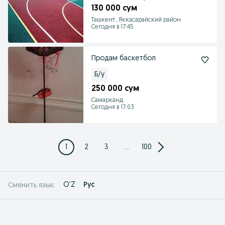
резина копламаси
130 000 сум
Ташкент, Яккасарайский район
Сегодня в 17:45
Продам баскетбол
Б/у
250 000 сум
Самарканд
Сегодня в 17:03
1
2
3
...
100
O'Z
Рус
Сменить язык: