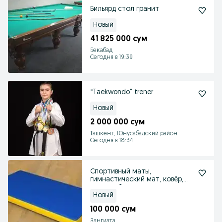
Бильярд стол гранит
Новый
41 825 000 сум
Бекабад
Сегодня в 19:39
“Taekwondo” trener
Новый
2 000 000 сум
Ташкент, Юнусабадский район
Сегодня в 18:34
Спортивный маты,
гимнастический мат, ковёр,
мат для йога
Новый
100 000 сум
Зангиата