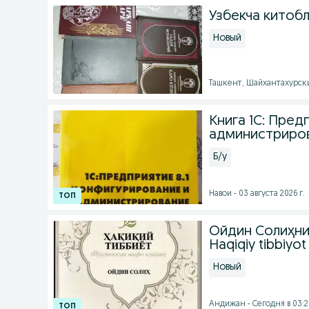
Узбекча китоб
Новый
Ташкент, Шайхантахурский
Книга 1С: Пред
администриров
Б/у
Навои - 03 августа 2026 г.
Ойдин Солиҳнин
Haqiqiy tibbiyot
Новый
Андижан - Сегодня в 03:2