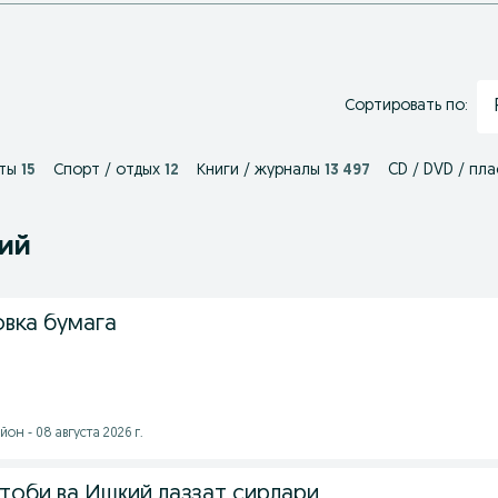
Сортировать по:
ты
15
Спорт / отдых
12
Книги / журналы
13 497
CD / DVD / пл
ний
вка бумага
он - 08 августа 2026 г.
тоби ва Ишқий лаззат сирлари