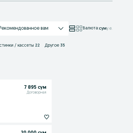
Рекомендованное вам
Валюта
:
сум
у.е.
астинки / кассеты
22
Другое
35
7 895 сум
Договорная