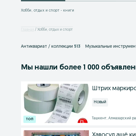
Хобби, отдых и спорт - книги
Главная
Хобби, отдых и спорт
Антиквариат / коллекции
513
Музыкальные инструмен
Мы нашли
более
1 000 объявле
Штрих маркиро
Новый
Ташкент, Алмазарский рай
Хавосул ашё ки