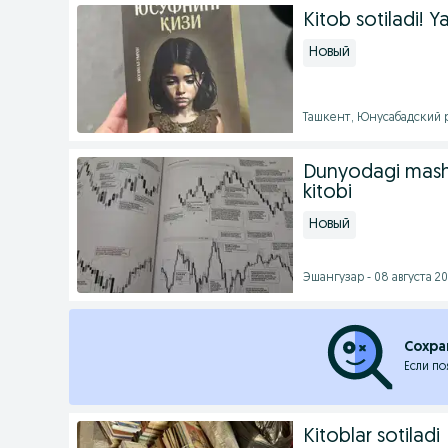
Kitob sotiladi! Y
Новый
Ташкент, Юнусабадский р
Dunyodagi mashh
kitobi
Новый
Эшангузар - 08 августа 20
Сохра
Если по
Kitoblar sotiladi