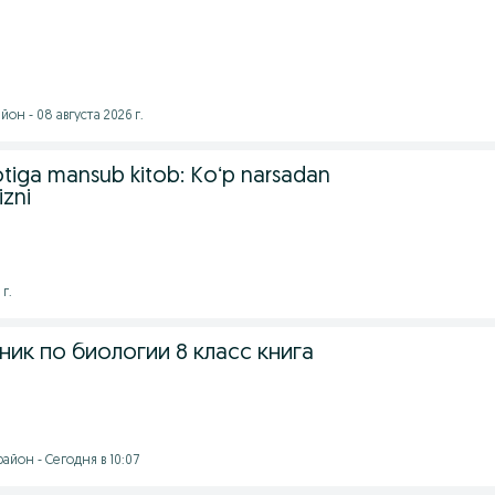
он - 08 августа 2026 г.
otiga mansub kitob: Koʻp narsadan
izni
г.
ик по биологии 8 класс книга
йон - Сегодня в 10:07