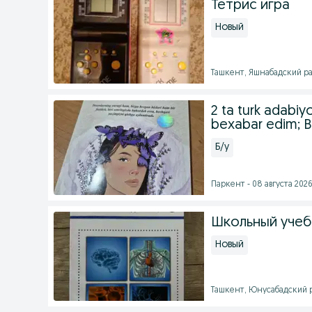
Тетрис игра
Новый
Ташкент, Яшнабадский рай
2 ta turk adabiy
bexabar edim; B
Б/у
Паркент - 08 августа 2026 
Школьный учебн
Новый
Ташкент, Юнусабадский ра