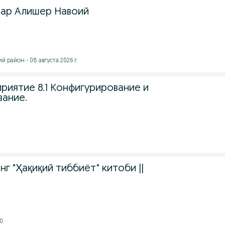
лар Алишер Навоий
 район - 08 августа 2026 г.
приятие 8.1 Конфигурирование и
ание.
г "Ҳақиқий тиббиёт" китоби ||
0