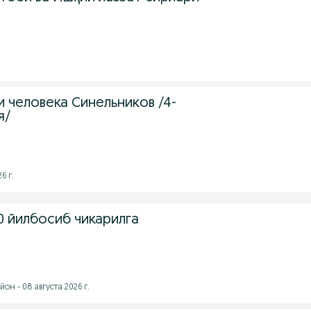
1
 человека Синельников /4-
я/
6 г.
0 йилбосиб чикарилга
он - 08 августа 2026 г.