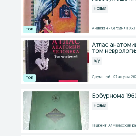
Новый
Андижан - Сегодня в 03:1
Атлас анатомии
том неврологи
Б/у
Джумашуй - 07 августа 202
Бобурнома 196
Новый
Ташкент, Алмазарский рай