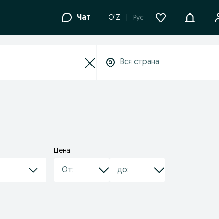
Уведомле
Чат
O'Z
Рус
Цена