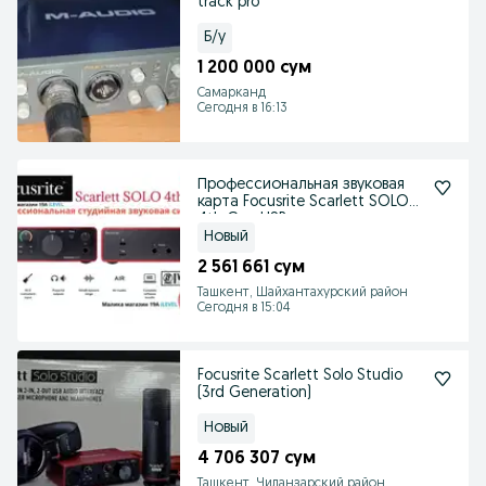
track pro
Б/у
1 200 000 сум
Самарканд
Сегодня в 16:13
Профессиональная звуковая
карта Focusrite Scarlett SOLO
4th Gen USB
Новый
2 561 661 сум
Ташкент, Шайхантахурский район
Сегодня в 15:04
Focusrite Scarlett Solo Studio
(3rd Generation)
Новый
4 706 307 сум
Ташкент, Чиланзарский район