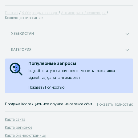
Главная
Хобби, отдых и спорт
Антиквариат / коллекции
Коллекционирование
УЗБЕКИСТАН
КАТЕГОРИЯ
Популярные запросы
bugatti
статуэтки
сигареты
монеты
зажигалка
sigaret
zajigalka
антиквариат
Показать Полностью
Продажа Коллекционное оружие на сервисе объявлений OLX.uz Узбекистан - предложения для коллекций со всего Узбекистана.
Показать Полностью
Карта сайта
Карта регионов
Карта бизнес-страницы