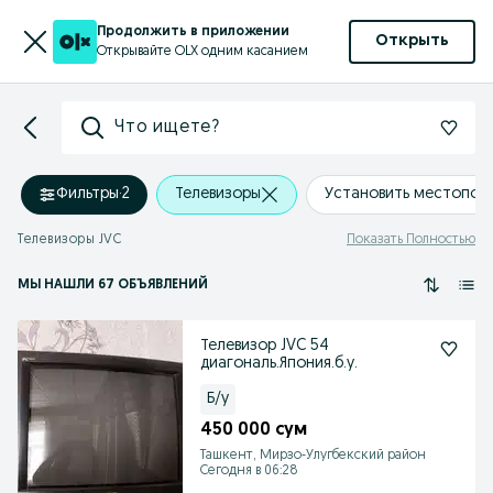
Продолжить в приложении
Открыть
Открывайте OLX одним касанием
Что ищете?
Фильтры
·
2
Телевизоры
Установить местопол
Телевизоры JVC
Показать Полностью
МЫ НАШЛИ 67 ОБЪЯВЛЕНИЙ
Телевизор JVC 54
диагональ.Япония.б.у.
Б/у
450 000 сум
Ташкент, Мирзо-Улугбекский район
Сегодня в 06:28