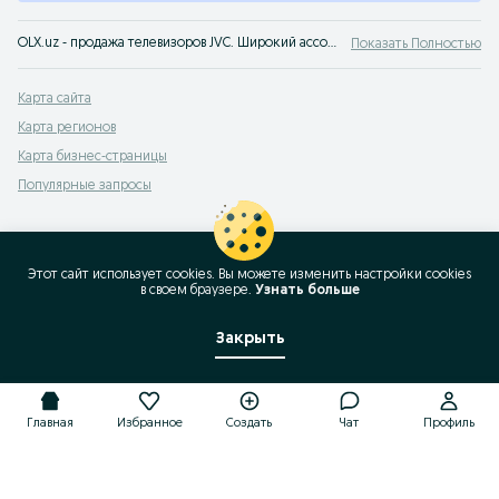
OLX.uz - продажа телевизоров JVC. Широкий ассортимент и выгодные цены на ТВ. Покупайте телевизор JVC новые и бу на сервисе объявлений OLX.uz Узбекистан
Показать Полностью
Карта сайта
Карта регионов
Карта бизнес-страницы
Популярные запросы
Этот сайт использует cookies. Вы можете изменить настройки cookies
в своeм браузере.
Узнать больше
Закрыть
Главная
Избранное
Создать
Чат
Профиль