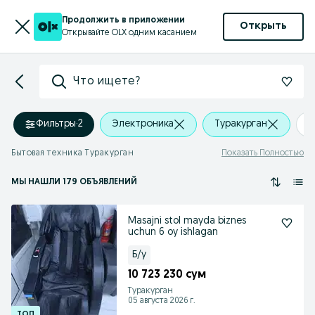
Продолжить в приложении
Открыть
Открывайте OLX одним касанием
Что ищете?
Фильтры
·
2
Электроника
Туракурган
+
Бытовая техника Туракурган
Показать Полностью
МЫ НАШЛИ 179 ОБЪЯВЛЕНИЙ
Masajni stol mayda biznes
uchun 6 oy ishlagan
Б/у
10 723 230 сум
Туракурган
05 августа 2026 г.