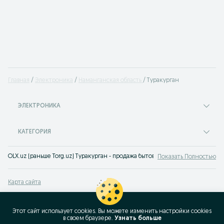
Главная
Электроника
Наманганская область
Туракурган
ЭЛЕКТРОНИКА
КАТЕГОРИЯ
OLX.uz (раньше Torg.uz) Туракурган - продажа бытовой техники в широком
Показать Полностью
Карта сайта
Карта регионов
Карта бизнес-страницы
Этот сайт использует cookies. Вы можете изменить настройки cookies
в своeм браузере.
Узнать больше
Популярные запросы