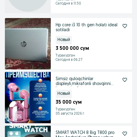
Сегодня в 11:50
Hp core i3 10 th gen holati ideal
sotiladi
Новый
3 500 000 сум
Туракурган
Сегодня в 06:27
Simsiz quloqchinlar
displeyli,mikrafonli shovqinni
kamaytiradi
Новый
35 000 сум
Туракурган
05 августа 2026 г.
SMART WATCH 8 Big T800 pro