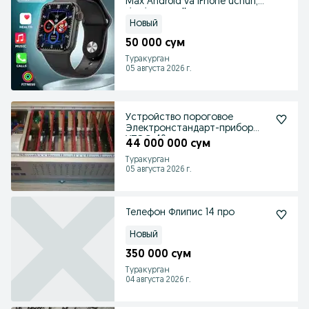
Max Android va iPhone uchun,
simsiz zaryadl
Новый
50 000 сум
Туракурган
05 августа 2026 г.
Устройство пороговое
Электронстандарт-прибор
УПЭС-40.
44 000 000 сум
Туракурган
05 августа 2026 г.
Телефон Флипис 14 про
Новый
350 000 сум
Туракурган
04 августа 2026 г.