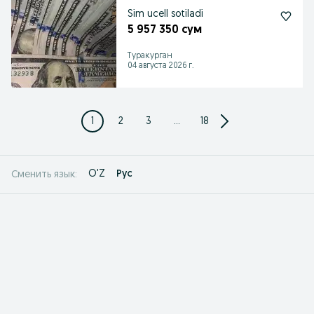
Sim ucell sotiladi
5 957 350 сум
Туракурган
04 августа 2026 г.
1
2
3
...
18
O'Z
Рус
Сменить язык: