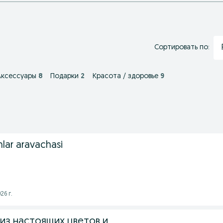
Сортировать по:
Аксессуары
8
Подарки
2
Красота / здоровье
9
lar aravachasi
26 г.
из настоящих цветов и