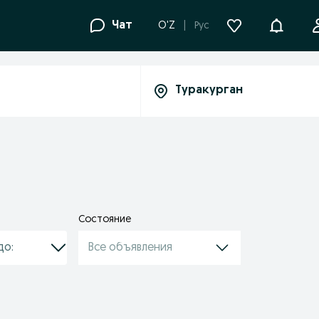
Уведомле
Чат
O'Z
Рус
Состояние
Все объявления