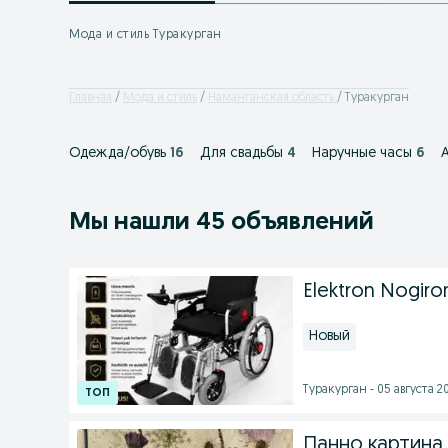
Мода и стиль Туракурган
Главная
Мода и стиль
Наманганская область
Туракурган
Одежда/обувь
16
Для свадьбы
4
Наручные часы
6
Мы нашли 45 объявлений
Elektron Nogiron
Новый
Туракурган - 05 августа 20
Панно картина 