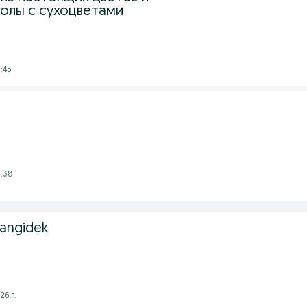
олы с сухоцветами
:45
5:38
Yangidek
26 г.