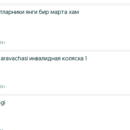
тларники янги бир марта хам
26 г.
 aravachasi инвалидная коляска 1
26 г.
ngi