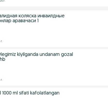
26 г.
лидная коляска инваилдные
нлар аравачаси 1
г.
ylegimiz kiyilganda undanam gozal
 hb
г.
1000 ml sifati kafolatlangan