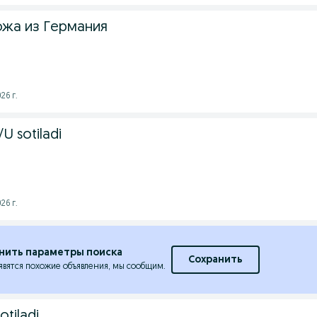
ожа из Германия
26 г.
/U sotiladi
26 г.
нить параметры поиска
Сохранить
явятся похожие объявления, мы сообщим.
sotiladi