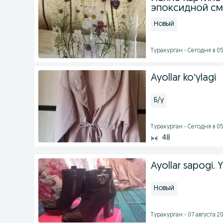
эпоксидной см
Новый
Туракурган - Сегодня в 05
Ayollar koʻylagi
Б/у
Туракурган - Сегодня в 0
48
Ayollar sapogi. 
Новый
Туракурган - 07 августа 20