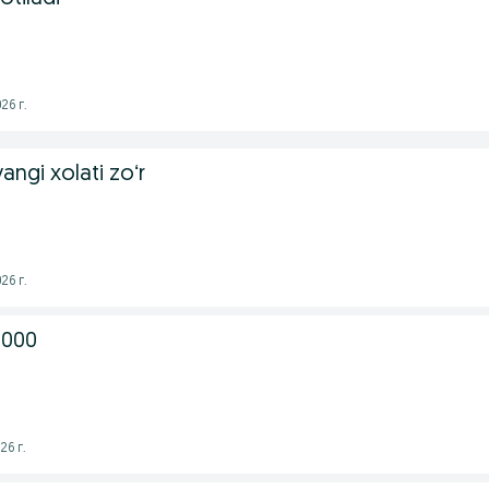
26 г.
angi xolati zoʻr
26 г.
0000
26 г.