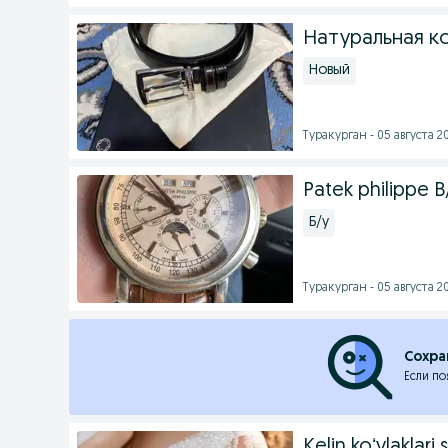
Натуральная к
Новый
Туракурган - 05 августа 20
Patek philippe B
Б/у
Туракурган - 05 августа 20
Сохра
Если по
Kelin koʻylaklari 