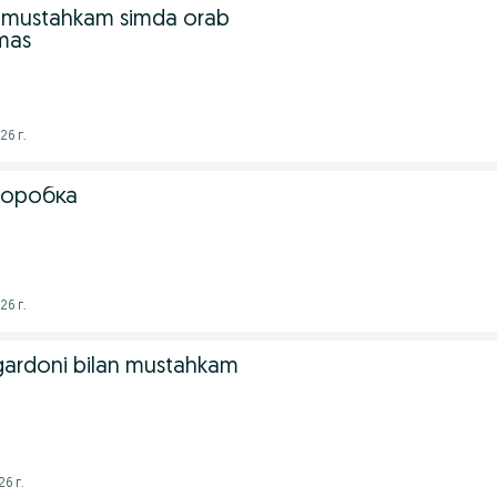
 mustahkam simda orab
emas
26 г.
коробка
26 г.
igardoni bilan mustahkam
26 г.