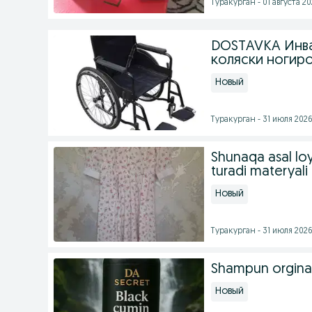
Туракурган - 01 августа 20
DOSTAVKA Инва
коляски ногиро
Новый
Туракурган - 31 июля 2026 
Shunaqa asal lo
turadi materyali
Новый
Туракурган - 31 июля 2026 
Shampun orginal 
Новый