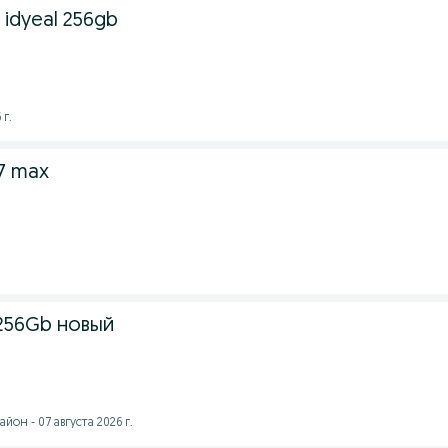
i idyeal 256gb
 г.
17 max
.
 256Gb новый
он - 07 августа 2026 г.