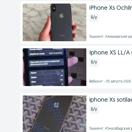
iPhone Xs Ochil
Б/у
Ташкент, Алмазарский райо
Iphone XS LL/A 
Б/у
Вабкент - 05 августа 2026 
iphone Xs sotila
Б/у
Ташкент, Юнусабадский ра