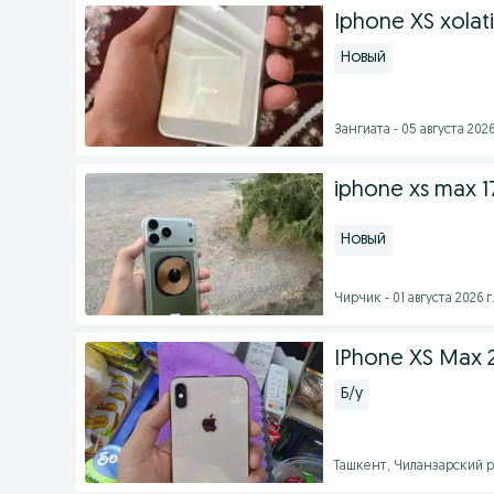
Iphone XS xolat
Новый
Зангиата - 05 августа 2026
iphone xs max 
Новый
Чирчик - 01 августа 2026 г
IPhone XS Max
Б/у
Ташкент, Чиланзарский рай