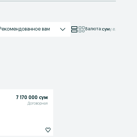
Рекомендованное вам
Валюта
:
сум
у.е.
7 170 000 сум
Договорная