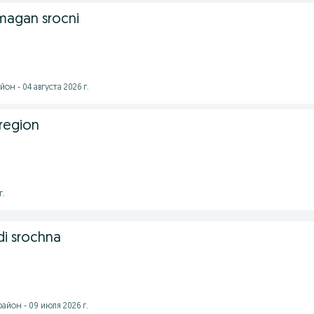
magan srocni
н - 04 августа 2026 г.
region
г.
di srochna
йон - 09 июля 2026 г.