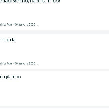
otladi srocno/narxi kami bor
 район - 06 августа 2026 г.
 holatda
 район - 06 августа 2026 г.
n qilaman