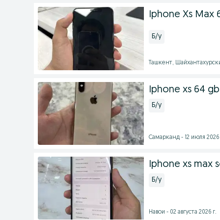
Iphone Xs Max 
Б/у
Ташкент, Шайхантахурский
Iphone xs 64 gb
Б/у
Самарканд - 12 июля 2026 
Iphone xs max so
Б/у
Навои - 02 августа 2026 г.