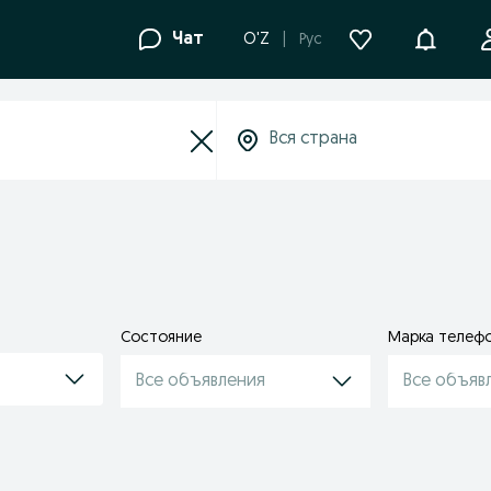
Уведомле
Чат
O'Z
Рус
Состояние
Марка телеф
Все объявления
Все объяв