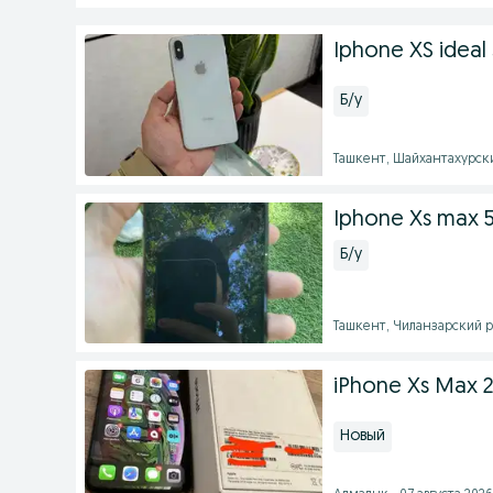
Iphone XS ideal 
Б/у
Ташкент, Шайхантахурский
Iphone Xs max 52
Б/у
Ташкент, Чиланзарский ра
iPhone Xs Max 
Новый