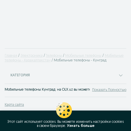
Главная
Электроника
Телефоны
Мобильные телефоны
Мобильные
телефоны - Каракалпакстан
Мобильные телефоны - Кунград
КАТЕГОРИЯ
Мобильные телефоны Кунград: на OLX.uz вы можете быстро и с большой выг
Показать Полностью
Карта сайта
Карта регионов
Карта бизнес-страницы
Этот сайт использует cookies. Вы можете изменить настройки cookies
в своeм браузере.
Узнать больше
Популярные запросы