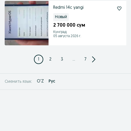
Redmi 14c yangi
Новый
2 700 000 сум
Кунград
05 августа 2026 г.
1
2
3
...
7
O'Z
Рус
Сменить язык: