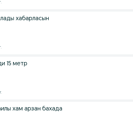
г.
ылады хабарласын
г.
и 15 метр
г.
илы хам арзан бахада