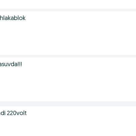
shlakablok
suvda!!!
di 220volt