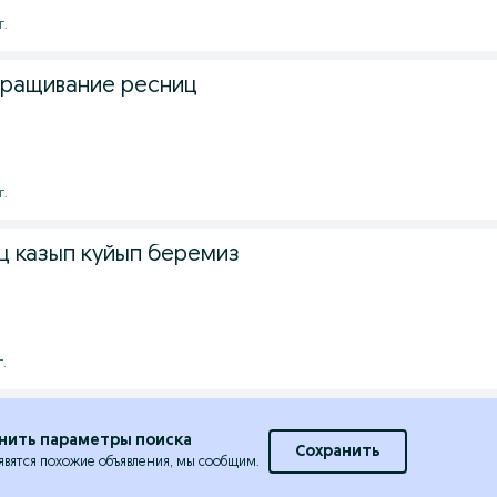
г.
аращивание ресниц
г.
ц казып куйып беремиз
г.
нить параметры поиска
Сохранить
явятся похожие объявления, мы сообщим.