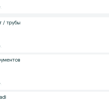
г.
 / трубы
г.
рументов
г.
ladi