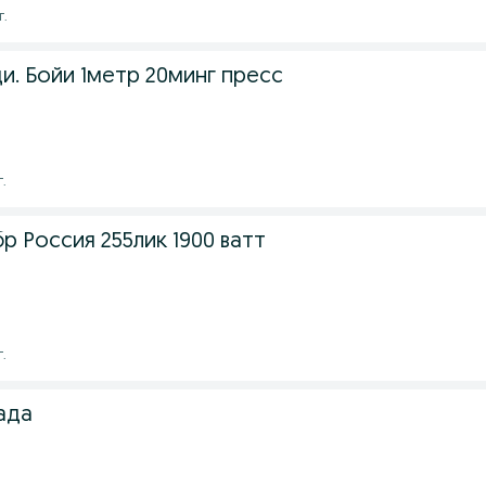
г.
и. Бойи 1метр 20минг пресс
г.
р Россия 255лик 1900 ватт
г.
ада