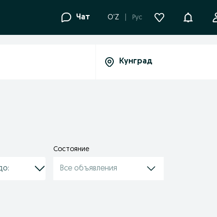
Уведомле
Чат
O'Z
Рус
Состояние
Все объявления