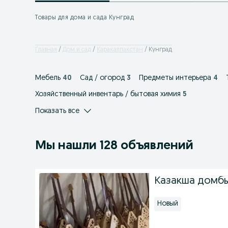
Товары для дома и сада Кунград
Главная
Дом и сад
Каракалпакстан
Кунград
Мебель
40
Сад / огород
3
Предметы интерьера
4
Хозяйственный инвентарь / бытовая химия
5
Показать все
Мы нашли 128 объявлений
Казакша домбы
Новый