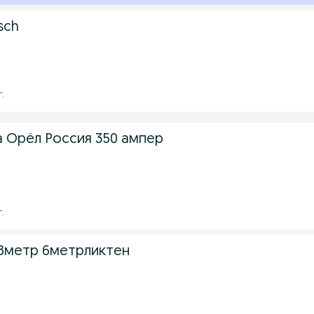
sch
г.
а Орёл Россия 350 ампер
г.
 8метр 6метрликтен