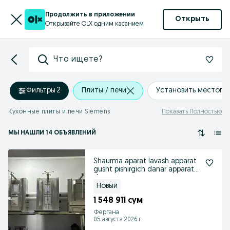
Продолжить в приложении
Открыть
Открывайте OLX одним касанием
Что ищете?
Фильтры
·
2
Плиты / печи
Установить местопо
Кухонные плиты и печи Siemens
Показать Полностью
МЫ НАШЛИ 14 ОБЪЯВЛЕНИЙ
Shaurma aparat lavash apparat
gusht pishirgich danar apparat
donar
Новый
1 548 911 сум
Фергана
05 августа 2026 г.