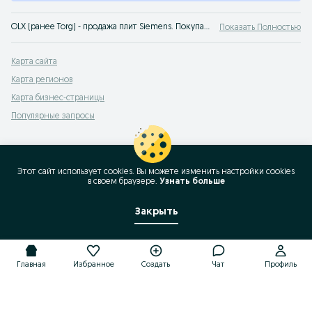
OLX (ранее Torg) - продажа плит Siemens. Покупайте качественные кухонные плиты Siemens быстро и удобно по доступным ценам на OLX.uz Узбекистан!
Показать Полностью
Карта сайта
Карта регионов
Карта бизнес-страницы
Популярные запросы
Этот сайт использует cookies. Вы можете изменить настройки cookies
в своeм браузере.
Узнать больше
Закрыть
Главная
Избранное
Создать
Чат
Профиль