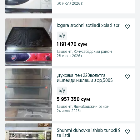
30 июля 2026 г.
Izgara srochni sotiladi xolati zor
Б/у
1 191 470 сум
Ташкент, Юнусабадский район
28 июля 2026 г.
Духовка печ 220вольтга
ишлейди.ишлаши зор,500$
Б/у
5 957 350 сум
Ташкент, Яшнабадский район
24 июля 2026 г.
Shunmi duhovka ishlab turibdi 9
ta listli