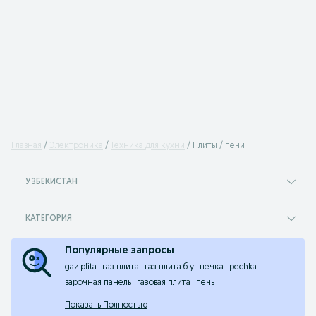
Главная
Электроника
Техника для кухни
Плиты / печи
УЗБЕКИСТАН
КАТЕГОРИЯ
Популярные запросы
gaz plita
газ плита
газ плита б у
печка
pechka
варочная панель
газовая плита
печь
Показать Полностью