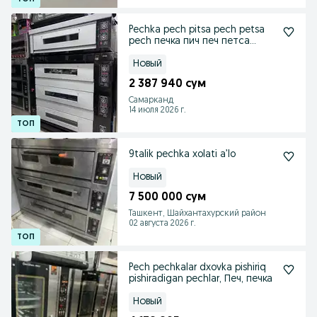
Pechka pech pitsa pech petsa
pech печка пич печ петса
печка питса пич
Новый
2 387 940 сум
Самарканд
14 июля 2026 г.
9talik pechka xolati a’lo
Новый
7 500 000 сум
Ташкент, Шайхантахурский район
02 августа 2026 г.
Pech pechkalar dxovka pishiriq
pishiradigan pechlar, Печ, печка
Новый