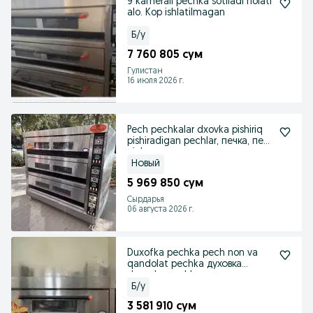
9 kamerali pechka sotiladi holati
alo. Kop ishlatilmagan
Б/у
7 760 805 сум
Гулистан
16 июля 2026 г.
Pech pechkalar dxovka pishiriq
pishiradigan pechlar, печка, печ,
pich
Новый
5 969 850 сум
Сырдарья
06 августа 2026 г.
Duxofka pechka pech non va
qandolat pechka духовка
duxovka pechka печк
Б/у
3 581 910 сум