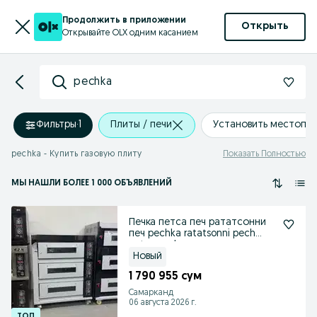
Продолжить в приложении
Открыть
Открывайте OLX одним касанием
pechka
Фильтры
·
1
Плиты / печи
Установить местопо
pechka - Купить газовую плиту
Показать Полностью
МЫ НАШЛИ
БОЛЕЕ
1 000 ОБЪЯВЛЕНИЙ
Печка петса печ рататсонни
печ pechka ratatsonni pech
petsa pech
Новый
1 790 955 сум
Самарканд
06 августа 2026 г.