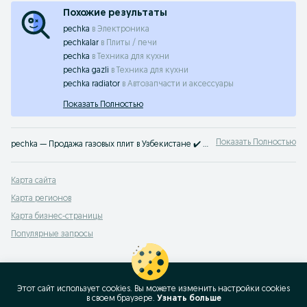
Похожие результаты
pechka
в
Электроника
pechkalar
в
Плиты / печи
pechka
в
Техника для кухни
pechka gazli
в
Техника для кухни
pechka radiator
в
Автозапчасти и аксессуары
Показать Полностью
Показать Полностью
pechka — Продажа газовых плит в Узбекистане ✔️ Газовые плиты разных моделей по выгодным ценам ☝ Найдите технику для кухни среди актуальных объявлений на OLX.uz
Карта сайта
Карта регионов
Карта бизнес-страницы
Популярные запросы
Этот сайт использует cookies. Вы можете изменить настройки cookies
в своeм браузере.
Узнать больше