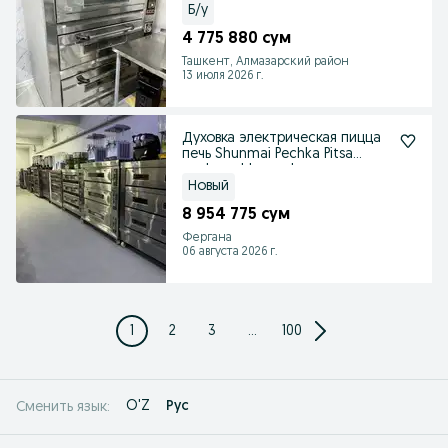
Б/у
4 775 880 сум
Ташкент, Алмазарский район
13 июля 2026 г.
Духовка электрическая пицца
печь Shunmai Pechka Pitsa
pech,pechka,pech
Новый
8 954 775 сум
Фергана
06 августа 2026 г.
1
2
3
...
100
O'Z
Рус
Сменить язык: