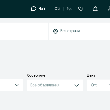
Уведомле
Чат
O'Z
Рус
Состояние
Цена
Все объявления