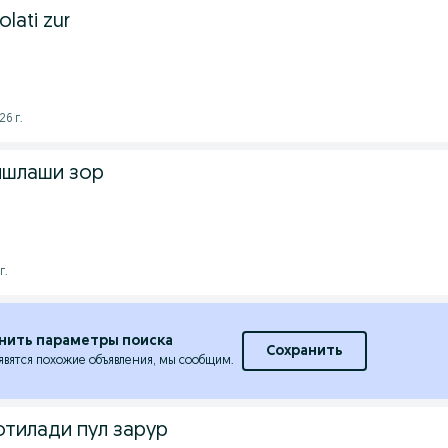
olati zur
26 г.
ишлаши зор
г.
нить параметры поиска
Сохранить
явятся похожие объявления, мы сообщим.
отилади пул зарур