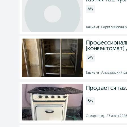
Газ плита 2 куз
Б/у
Ташкент, Сергелийский ра
Профессиональ
(конвектомат)
Б/у
Ташкент, Алмазарский рай
Продается газ.
Б/у
Самарканд - 27 июля 2026 