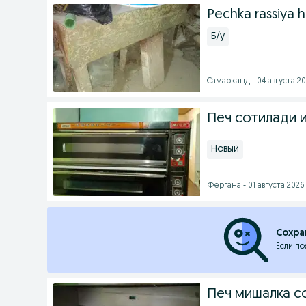
Pechka rassiya h
Б/у
Самарканд - 04 августа 20
Печ сотилади 
Новый
Фергана - 01 августа 2026 
Сохра
Если по
Печ мишалка с