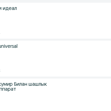
и идеал
.
niversal
.
 кумир Билан шашлык
ппарат