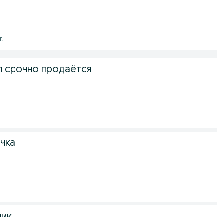
г.
ел срочно продаётся
.
ечка