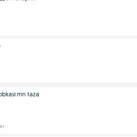
h
obkasi mn taza
6 г.