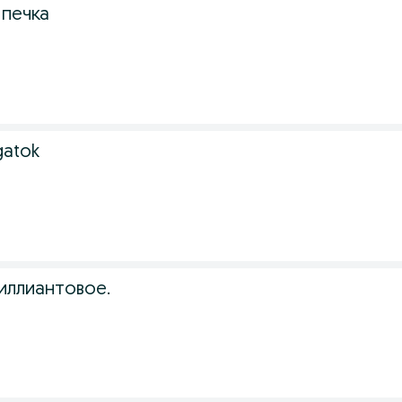
 печка
 gatok
иллиантовое.