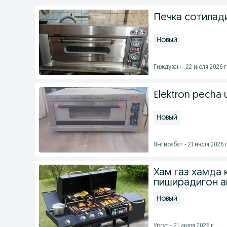
Печка сотилад
Новый
Гиждуван - 22 июля 2026 г
Elektron pecha u
Новый
Янгирабат - 21 июля 2026 г
Хам газ хамда
пиширадигон а
Новый
Ургут - 21 июля 2026 г.