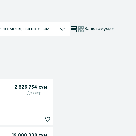
Рекомендованное вам
Валюта
:
сум
у.е.
2 626 734 сум
Договорная
19 000 000 сум