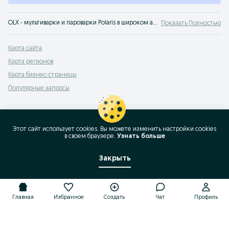
OLX - мультиварки и пароварки Polaris в широком ассортименте - лучшие предложения только на нашем сервисе объявлений. OLX.uz Узбекистан - здесь можно купить мультиварку Polaris новую и бу по самой выгодной цене.
Показать Полностью
Карта сайта
Карта регионов
Карта бизнес-страницы
Популярные запросы
Этот сайт использует cookies. Вы можете изменить настройки cookies
в своeм браузере.
Узнать больше
Закрыть
Главная
Избранное
Создать
Чат
Профиль