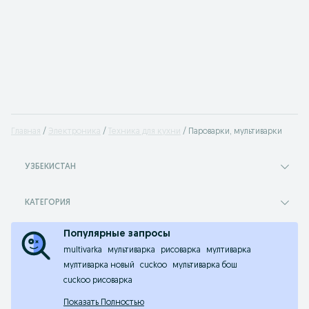
Главная
Электроника
Техника для кухни
Пароварки, мультиварки
УЗБЕКИСТАН
КАТЕГОРИЯ
Популярные запросы
multivarka
мультиварка
рисоварка
мултиварка
мултиварка новый
cuckoo
мультиварка бош
cuckoo рисоварка
Показать Полностью