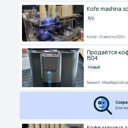
Kofe mashina sot
Б/у
Ангор - 01 августа 2026 г.
Продаётся коф
1504
Новый
Ташкент, Мирабадский рай
Сохра
Если по