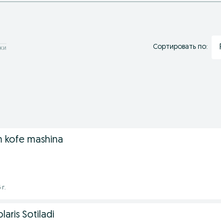
Сортировать по:
лки
m kofe mashina
 г.
aris Sotiladi