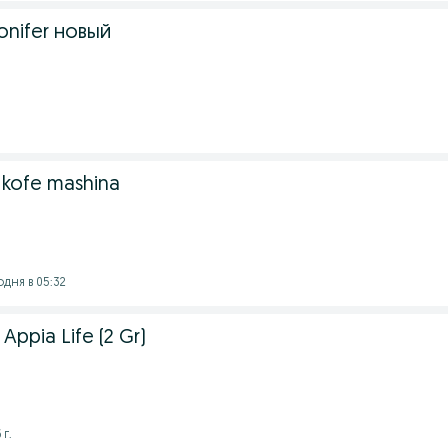
nifer новый
 kofe mashina
одня в 05:32
Appia Life (2 Gr)
 г.