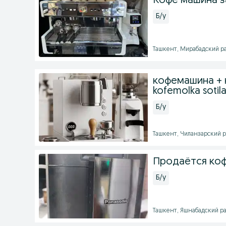
Кофе машина з
Б/у
Ташкент, Мирабадский рай
кофемашина + 
kofemolka sotila
Б/у
Ташкент, Чиланзарский ра
Продаётся коф
Б/у
Ташкент, Яшнабадский рай