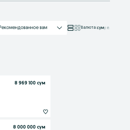
Рекомендованное вам
Валюта
:
сум
у.е.
8 969 100 сум
8 000 000 сум