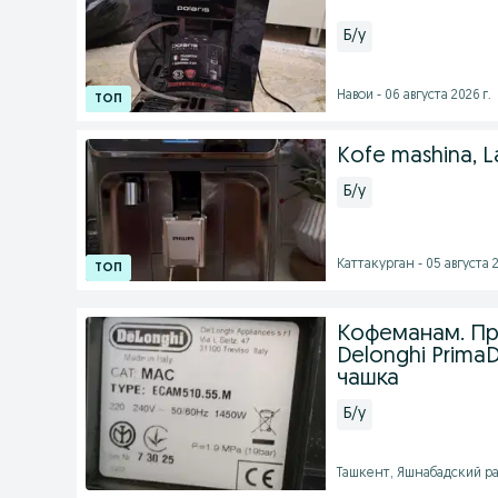
Б/у
Навои - 06 августа 2026 г.
Kofe mashina, 
Б/у
Каттакурган - 05 августа 2
Кофеманам. П
Delonghi PrimaD
чашка
Б/у
Ташкент, Яшнабадский рай