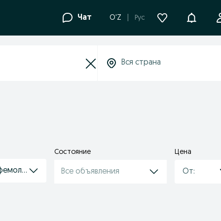
Уведомле
Чат
O'Z
Рус
Состояние
Цена
офемолки
Все объявления