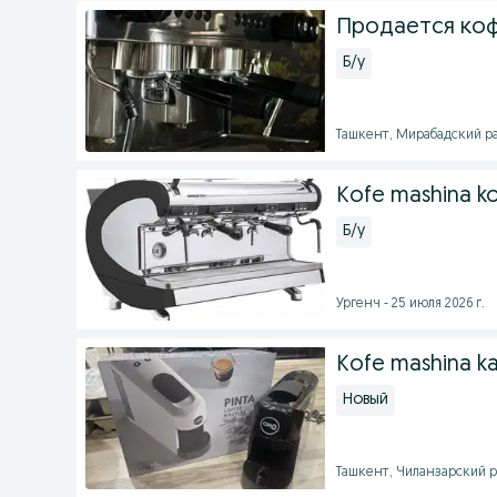
Продается коф
Б/у
Ташкент, Мирабадский рай
Kofe mashina k
Б/у
Ургенч - 25 июля 2026 г.
Kofe mashina kap
Новый
Ташкент, Чиланзарский ра