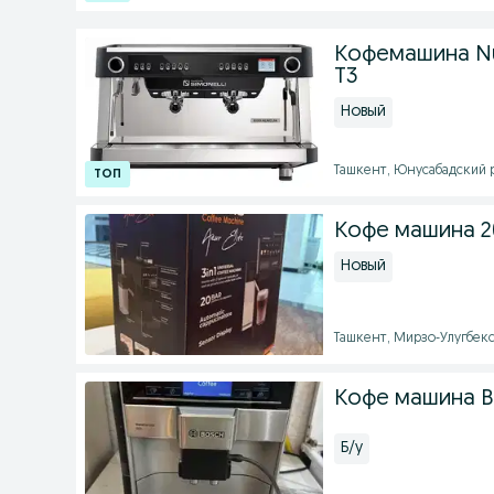
Кофемашина Nuo
T3
Новый
Ташкент, Юнусабадский ра
Кофе машина 2
Новый
Ташкент, Мирзо-Улугбекск
Кофе машина Bo
Б/у