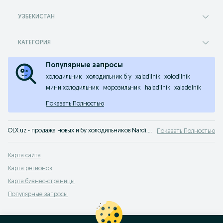
УЗБЕКИСТАН
КАТЕГОРИЯ
Популярные запросы
холодильник
холодильник б у
xaladilnik
xolodilnik
мини холодильник
морозильник
haladilnik
xaladelnik
Показать Полностью
OLX.uz - продажа новых и бу холодильников Nardi. Большой выбор и низкие цены на сервисе объявлений OLX.uz Узбекистан. У нас можно быстро и выгодно купить холодильники Nardi!
Показать Полностью
Карта сайта
Карта регионов
Карта бизнес-страницы
Популярные запросы