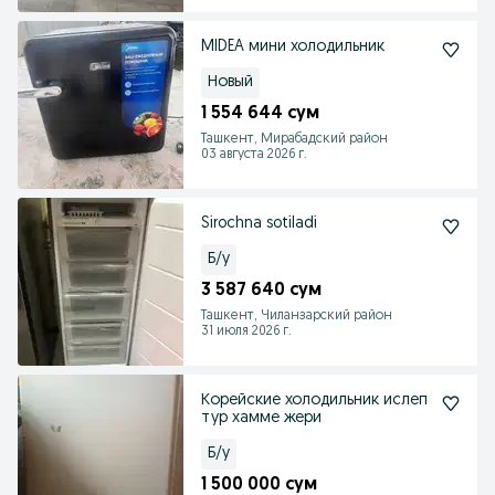
MIDEA мини холодильник
Новый
1 554 644 сум
Ташкент, Мирабадский район
03 августа 2026 г.
Sirochna sotiladi
Б/у
3 587 640 сум
Ташкент, Чиланзарский район
31 июля 2026 г.
Корейские холодильник ислеп
тур хамме жери
Б/у
1 500 000 сум