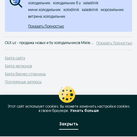
холодильник
холодильник б у
xaladilnik
мини холодильник
xolodilnik
xaladelnik
морозильник
витрина холодильник
Показать Полностью
OLX.uz - продажа новых и бу холодильников Miele. Большой выбор и низкие цены на сервисе объявлений OLX.uz Узбекистан. У нас можно быстро и выгодно купить холодильники Miele!
Показать Полностью
Карта сайта
Карта регионов
Карта бизнес-страницы
Популярные запросы
Этот сайт использует cookies. Вы можете изменить настройки cookies
в своeм браузере.
Узнать больше
Закрыть