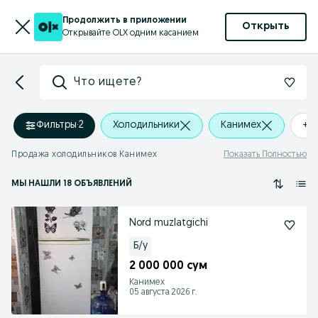
Продолжить в приложении
Открыть
Открывайте OLX одним касанием
Что ищете?
Фильтры
·
2
Холодильники
Канимех
+0
Продажа холодильников Канимех
Показать Полностью
МЫ НАШЛИ 18 ОБЪЯВЛЕНИЙ
Nord muzlatgichi
Б/у
2 000 000 сум
Канимех
05 августа 2026 г.