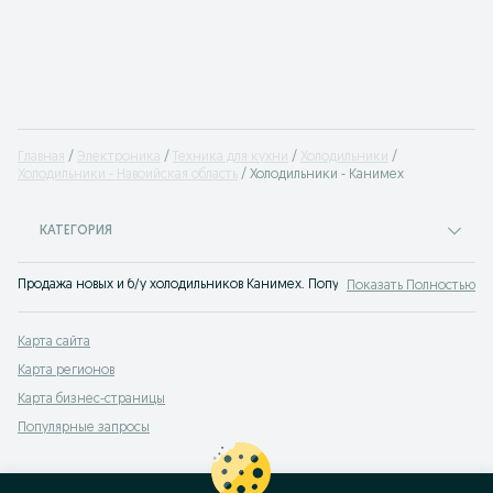
Главная
Электроника
Техника для кухни
Холодильники
Холодильники - Навоийская область
Холодильники - Канимех
КАТЕГОРИЯ
Продажа новых и б/у холодильников Канимех. Популярные бренды холодиль
Показать Полностью
Карта сайта
Карта регионов
Карта бизнес-страницы
Популярные запросы