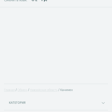
O'Z
Рус
Сменить язык:
Главная
Обмен
Навоийская область
Канимех
КАТЕГОРИЯ