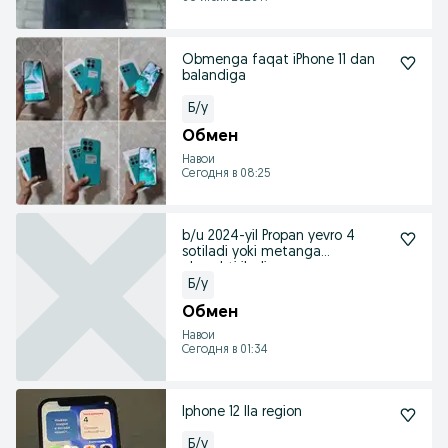
Obmenga faqat iPhone 11 dan
balandiga
Б/у
Обмен
Навои
Сегодня в 08:25
b/u 2024-yil Propan yevro 4
sotiladi yoki metanga
almashtiriladi
Б/у
Обмен
Навои
Сегодня в 01:34
Iphone 12 lla region
Б/у