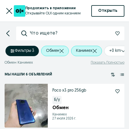
Продолжить в приложении
Открыть
Открывайте OLX одним касанием
Что ищете?
Фильтры
·
3
Обмен
Канимех
+0 km
Обмен Канимех
Показать Полностью
МЫ НАШЛИ 6 ОБЪЯВЛЕНИЙ
Poco x3 pro 256gb
Б/у
Обмен
Канимех
27 июля 2026 г.