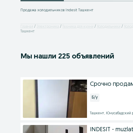
Продажа холодильников Indesit Ташкент
Главная
Электроника
Техника для кухни
Холодильники
Холод
Ташкент
Мы нашли 225 объявлений
Срочно продам
Б/у
Ташкент, Юнусабадский ра
INDESIT - muzla