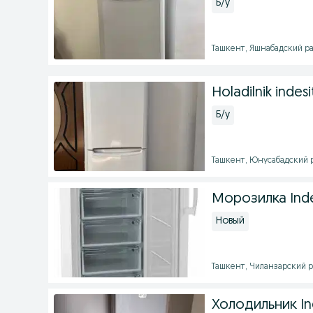
Б/у
Ташкент, Яшнабадский ра
Holadilnik indesi
Б/у
Ташкент, Юнусабадский ра
Морозилка Inde
Новый
Ташкент, Чиланзарский р
Холодильник In