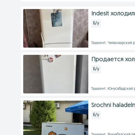
Indesit холоди
Б/у
Ташкент, Чиланзарский ра
Продается холо
Б/у
Ташкент, Юнусабадский ра
Srochni haladelni
Б/у
Ташкент, Яшнабадский рай