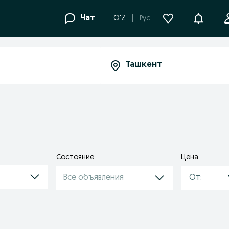
Уведомле
Чат
O'Z
Рус
Состояние
Цена
Все объявления