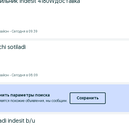
льник Indesit 4180Wдоставка
айон - Сегодня в 09:39
hi sotiladi
айон - Сегодня в 08:09
нить параметры поиска
Сохранить
явятся похожие объявления, мы сообщим.
adi indesit b/u