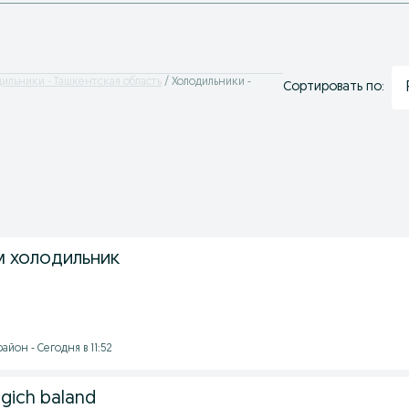
ильники - Ташкентская область
Холодильники -
Сортировать по:
 холодильник
йон - Сегодня в 11:52
tgich baland