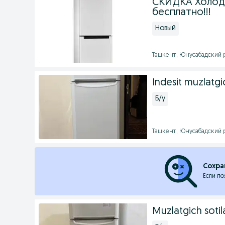
СКИДКА Холоди
бесплатно!!!
Новый
Ташкент, Юнусабадский р
Indesit muzlatgic
Б/у
Ташкент, Юнусабадский р
Сохра
Если по
Muzlatgich sotil