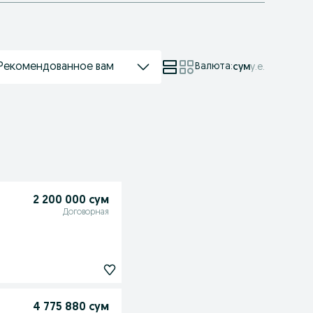
Рекомендованное вам
Валюта
:
сум
у.е.
2 200 000 сум
Договорная
4 775 880 сум