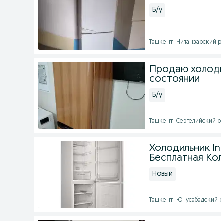
Б/у
Ташкент, Чиланзарский ра
Продаю холоди
состоянии
Б/у
Ташкент, Сергелийский рай
Холодильник In
Бесплатная Ко
Новый
Ташкент, Юнусабадский ра