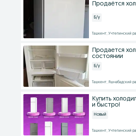
Продаётся хол
Б/у
Ташкент, Учтепинский рай
Продается хол
состоянии
Б/у
Ташкент, Яшнабадский рай
Купить холодил
и быстро!
Новый
Ташкент, Учтепинский рай