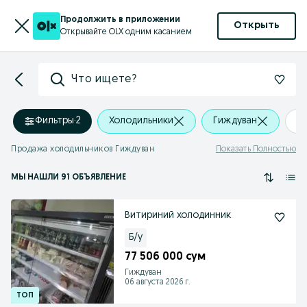
Продолжить в приложении
Открыть
Открывайте OLX одним касанием
Что ищете?
Фильтры
·
2
Холодильники
Гиждуван
+
Продажа холодильников Гиждуван
Показать Полностью
МЫ НАШЛИ 91 ОБЪЯВЛЕНИЕ
Витириний холодинник
Б/у
77 506 000 сум
Гиждуван
06 августа 2026 г.