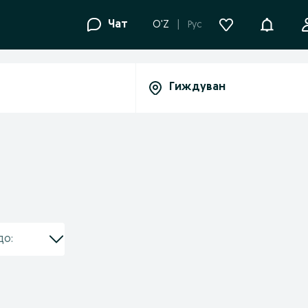
Уведомле
Чат
O'Z
Рус