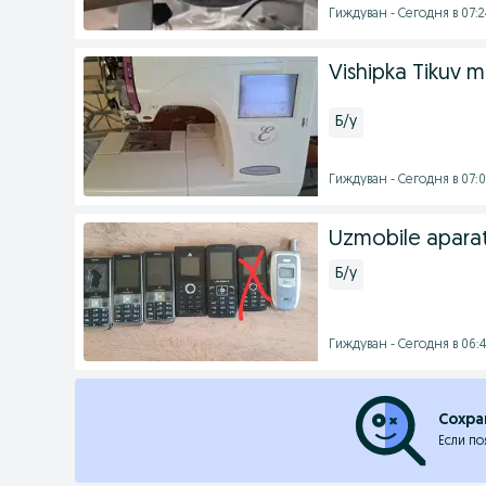
Гиждуван - Сегодня в 07:2
Vishipka Tikuv 
Б/у
Гиждуван - Сегодня в 07:
Uzmobile apara
Б/у
Гиждуван - Сегодня в 06:
Сохра
Если по