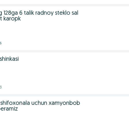
128ga 6 talik radnoy steklo sal
t karopk
46
shinkasi
43
va shifoxonala uchun xamyonbob
beramiz