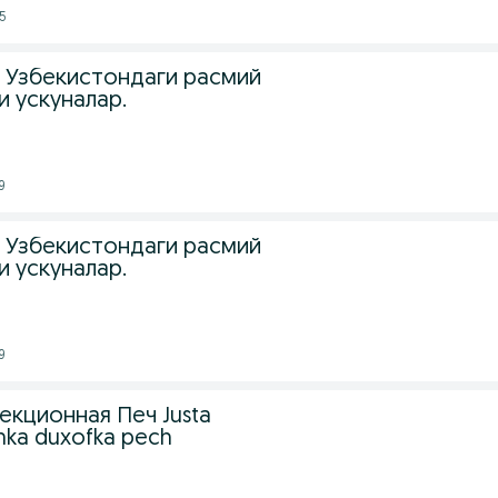
25
 Ўзбекистондаги расмий
и ускуналар.
9
 Ўзбекистондаги расмий
и ускуналар.
9
екционная Печ Justa
chka duxofka pech