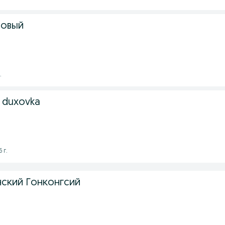
мовый
.
+ duxovka
 г.
нский Гонконгсий