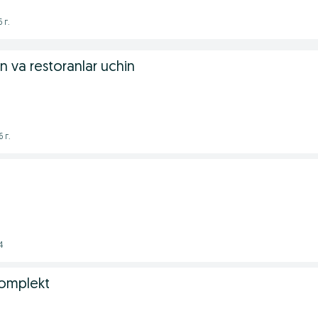
 г.
n va restoranlar uchin
 г.
4
omplekt