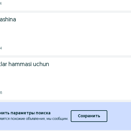
4
mashina
04
tlar hammasi uchun
48
нить параметры поиска
Сохранить
явятся похожие объявления, мы сообщим.