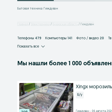
Бытовая техника Гиждуван
Главная
Электроника
Бухарская область
Гиждуван
Телефоны
479
Компьютеры
141
Фото / видео
20
Тв
Показать все
Мы нашли
более
1 000 объявле
Xingx морозил
Б/у
Гиждуван - 06 августа 2026