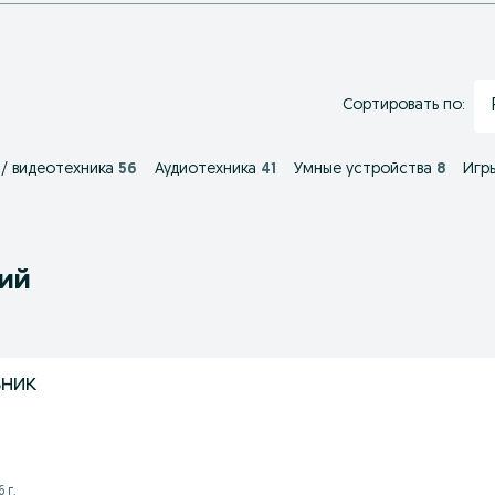
Сортировать по:
 / видеотехника
56
Аудиотехника
41
Умные устройства
8
Игр
ний
ьник
 г.