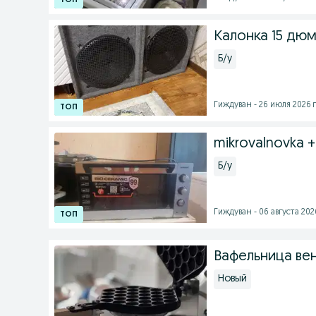
Калонка 15 дю
Б/у
Гиждуван - 26 июля 2026 г
mikrovalnovka 
Б/у
Гиждуван - 06 августа 2026
Вафельница ве
Новый