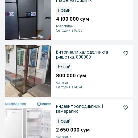
madel vazdushnik
Новый
4 100 000 сум
Маргилан
Сегодня в 16:03
Витринали халоделникга
ришотка. 800000
Новый
800 000 сум
Фергана
Сегодня в 14:34
индезит холодиьлник 1
камералик
Новый
2 650 000 сум
Фергана