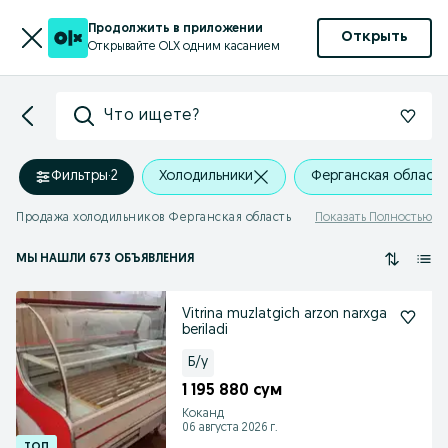
Продолжить в приложении
Открыть
Открывайте OLX одним касанием
Что ищете?
Фильтры
·
2
Холодильники
Ферганская область
Продажа холодильников Ферганская область
Показать Полностью
МЫ НАШЛИ 673 ОБЪЯВЛЕНИЯ
Vitrina muzlatgich arzon narxga
beriladi
Б/у
1 195 880 сум
Коканд
06 августа 2026 г.