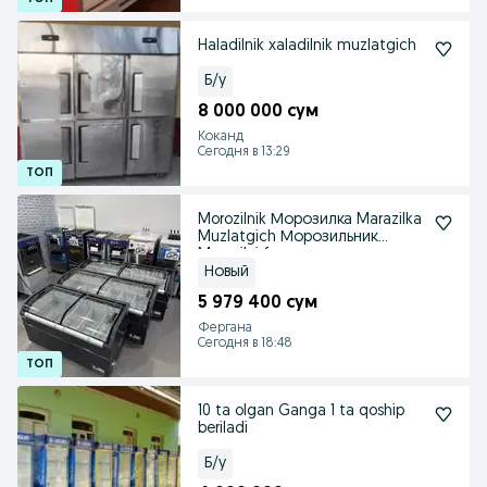
Haladilnik xaladilnik muzlatgich
Б/у
8 000 000 сум
Коканд
Сегодня в 13:29
Morozilnik Морозилка Marazilka
Muzlatgich Морозильник
Marazilni freeze
Новый
5 979 400 сум
Фергана
Сегодня в 18:48
10 ta olgan Ganga 1 ta qoship
beriladi
Б/у