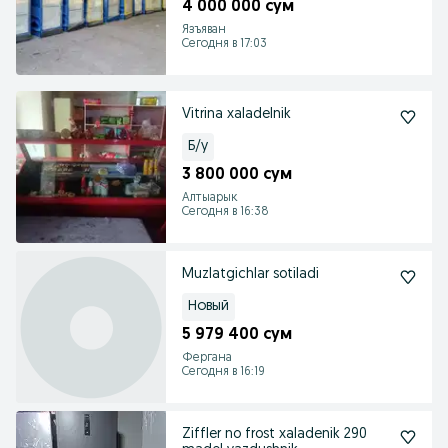
4 000 000 сум
Язъяван
Сегодня в 17:03
Vitrina xaladelnik
Б/у
3 800 000 сум
Алтыарык
Сегодня в 16:38
Muzlatgichlar sotiladi
Новый
5 979 400 сум
Фергана
Сегодня в 16:19
Ziffler no frost xaladenik 290