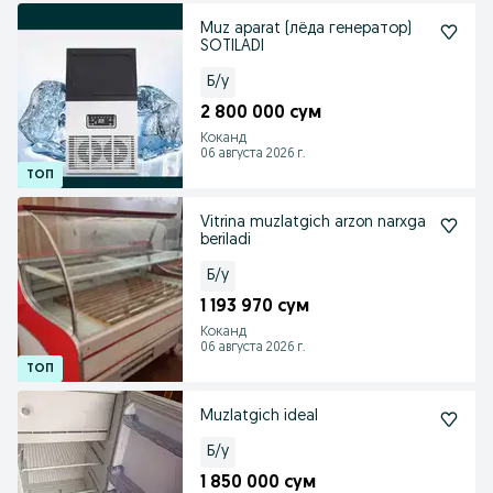
Muz aparat (лёда генератор)
SOTILADI
Б/у
2 800 000 сум
Коканд
06 августа 2026 г.
Vitrina muzlatgich arzon narxga
beriladi
Б/у
1 193 970 сум
Коканд
06 августа 2026 г.
Muzlatgich ideal
Б/у
1 850 000 сум