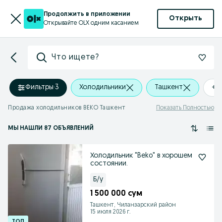
Продолжить в приложении
Открыть
Открывайте OLX одним касанием
Что ищете?
Фильтры
·
3
Холодильники
Ташкент
+0
Продажа холодильников BEKO Ташкент
Показать Полностью
МЫ НАШЛИ 87 ОБЪЯВЛЕНИЙ
Холодильник "Beko" в хорошем
состоянии.
Б/у
1 500 000 сум
Ташкент, Чиланзарский район
15 июля 2026 г.