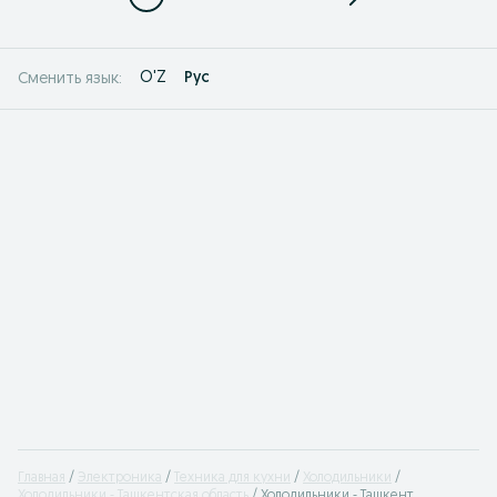
O'Z
Рус
Сменить язык:
Главная
Электроника
Техника для кухни
Холодильники
Холодильники - Ташкентская область
Холодильники - Ташкент