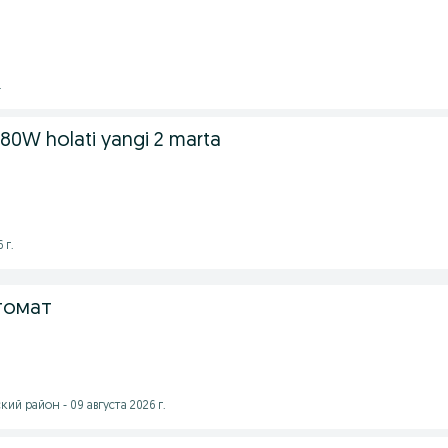
.
380W holati yangi 2 marta
 г.
томат
ий район - 09 августа 2026 г.