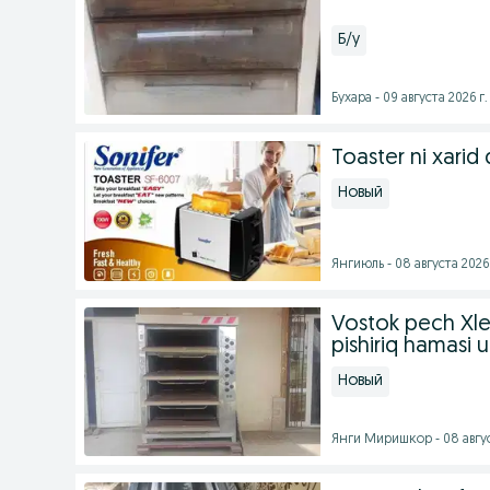
Б/у
Бухара - 09 августа 2026 г.
Toaster ni xarid 
Новый
Янгиюль - 08 августа 2026 
Vostok pech Xle
pishiriq hamasi 
Новый
Янги Миришкор - 08 авгус