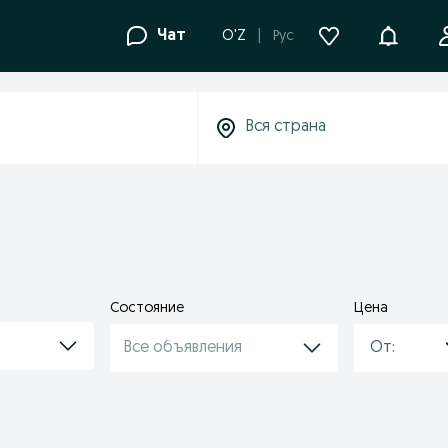
Уведомле
Чат
O'Z
Рус
Состояние
Цена
Все объявления