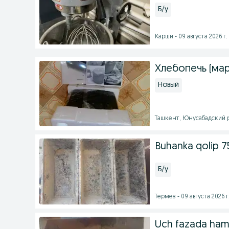
Б/у
Карши - 09 августа 2026 г.
Хлебопечь (мар
Новый
Ташкент, Юнусабадский ра
Buhanka qolip 7
Б/у
Термез - 09 августа 2026 г
Uch fazada ham