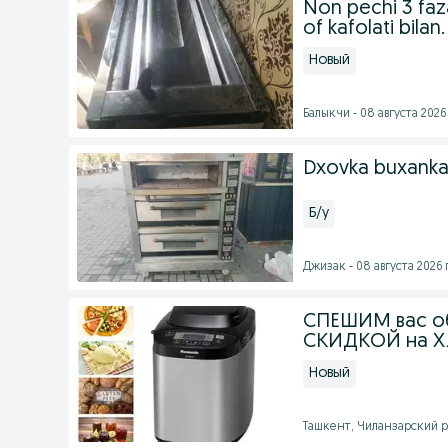
Non pechi 3 faza
of kafolati bilan.
Новый
Балыкчи - 08 августа 2026 
Dxovka buxanka
Б/у
Джизак - 08 августа 2026 г
СПЕШИМ вас об
СКИДКОЙ на Х
Новый
Ташкент, Чиланзарский ра