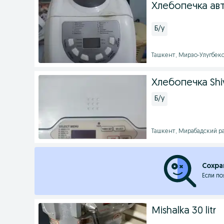
Хлебопечка ав
Б/у
Ташкент, Мирзо-Улугбекск
Хлебопечка Shi
Б/у
Ташкент, Мирабадский рай
Сохра
Если по
Mishalka 30 litr