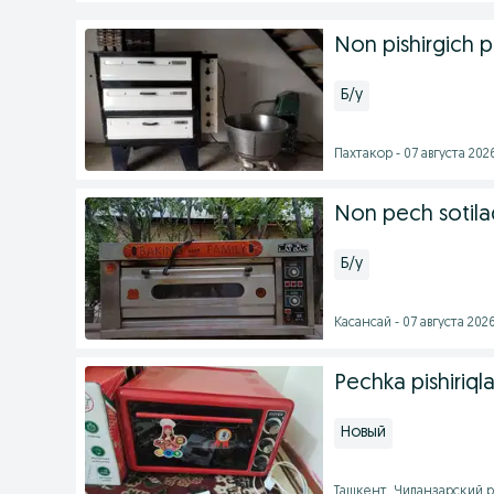
Non pishirgich 
Б/у
Пахтакор - 07 августа 2026
Non pech sotilad
Б/у
Касансай - 07 августа 2026
Pechka pishiriql
Новый
Ташкент, Чиланзарский рай