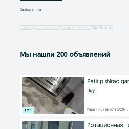
Хлебопечки
Главная
Электроника
Техника для кухни
Хлебопечки
Мы нашли 200 объявлений
Patir pishiradig
Б/у
Карши - 07 августа 2026 г.
Ротационная п