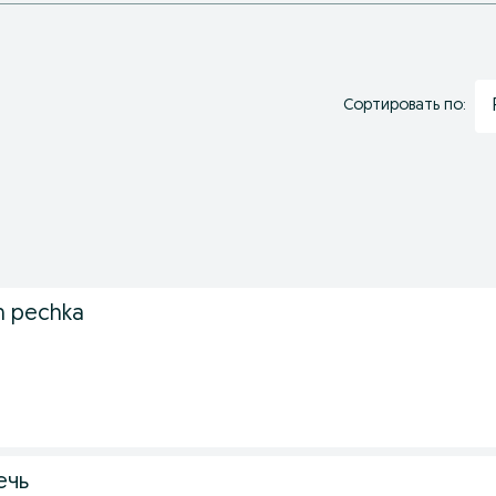
Сортировать по:
an pechka
ечь