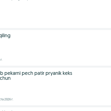
qiling
г.
b pekarni pech patir pryanik keks
uchun
та 2026 г.