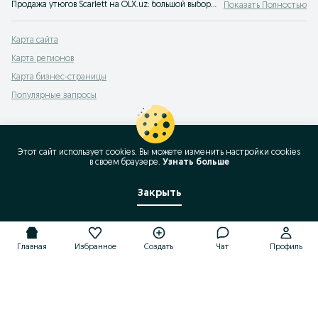
Продажа утюгов Scarlett на OLX.uz: большой выбор и лучшие цены. Покупай качественные и недорогие утюги Scarlett. OLX.uz Узбекистан - самые выгодные предложения для вас!
Показать Полностью
Карта сайта
Карта регионов
Карта бизнес-страницы
Популярные запросы
Этот сайт использует cookies. Вы можете изменить настройки cookies
в своeм браузере.
Узнать больше
Закрыть
Главная
Избранное
Создать
Чат
Профиль