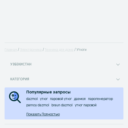
Главная
Электроника
Техника для дома
Утюги
УЗБЕКИСТАН
КАТЕГОРИЯ
Популярные запросы
dazmol
утюг
паровой утюг
дазмол
парогенератор
parnoy dazmol
braun dazmol
утюг паровой
Показать Полностью