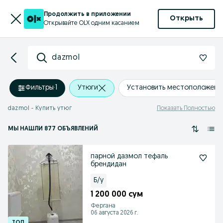
Продолжить в приложении
Открыть
Открывайте OLX одним касанием
dazmol
Фильтры
·
1
Утюги
Установить местоположени
dazmol - Купить утюг
Показать Полностью
МЫ НАШЛИ 877 ОБЪЯВЛЕНИЙ
парной дазмол тефаль
брендидан
Б/у
1 200 000 сум
Фергана
06 августа 2026 г.