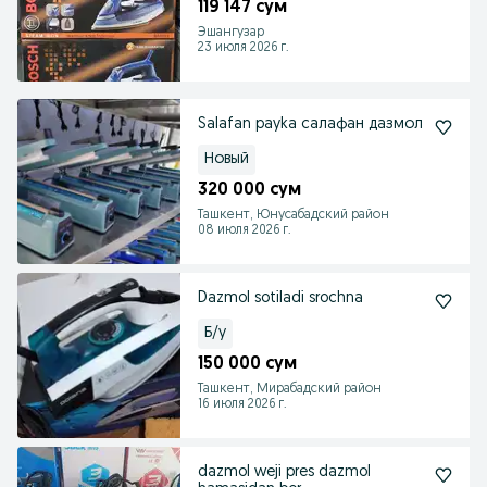
119 147 сум
Эшангузар
23 июля 2026 г.
Salafan payka салафан дазмол
Новый
320 000 сум
Ташкент, Юнусабадский район
08 июля 2026 г.
Dazmol sotiladi srochna
Б/у
150 000 сум
Ташкент, Мирабадский район
16 июля 2026 г.
dazmol weji pres dazmol