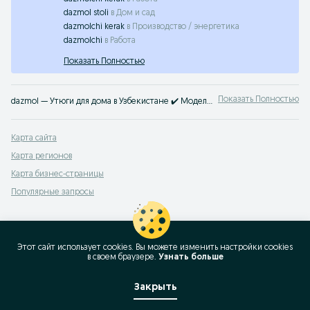
dazmol stoli
в
Дом и сад
dazmolchi kerak
в
Производство / энергетика
dazmolchi
в
Работа
Показать Полностью
Показать Полностью
dazmol — Утюги для дома в Узбекистане ✔️ Модели с разными функциями и мощностью по выгодным ценам ☝ Найдите лучший вариант и выгодные предложения на OLX.uz
Карта сайта
Карта регионов
Карта бизнес-страницы
Популярные запросы
Этот сайт использует cookies. Вы можете изменить настройки cookies
в своeм браузере.
Узнать больше
Закрыть