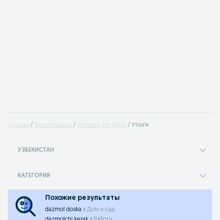
Главная
Электроника
Техника для дома
Утюги
УЗБЕКИСТАН
КАТЕГОРИЯ
Похожие результаты
dazmol doska
в
Дом и сад
dazmolchi kerak
в
Работа