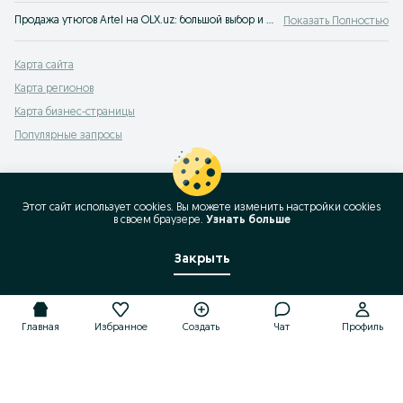
Продажа утюгов Artel на OLX.uz: большой выбор и лучшие цены. Покупай качественные и недорогие утюги Artel. OLX.uz Узбекистан - самые выгодные предложения для вас!
Показать Полностью
Карта сайта
Карта регионов
Карта бизнес-страницы
Популярные запросы
Этот сайт использует cookies. Вы можете изменить настройки cookies
в своeм браузере.
Узнать больше
Закрыть
Главная
Избранное
Создать
Чат
Профиль