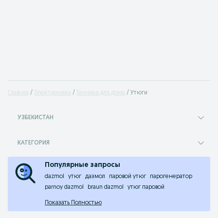
Главная
Электроника
Техника для дома
Утюги
УЗБЕКИСТАН
КАТЕГОРИЯ
Популярные запросы
dazmol
утюг
дазмол
паровой утюг
парогенератор
parnoy dazmol
braun dazmol
утюг паровой
Показать Полностью