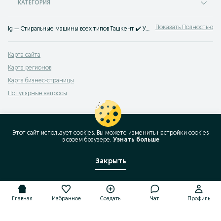
КАТЕГОРИЯ
Показать Полностью
lg — Стиральные машины всех типов Ташкент ✔️ Узкие, полноразмерные и вертикальные модели, новые и б/у, по доступным ценам ☝ Большой выбор надёжной техники на OLX.uz
Карта сайта
Карта регионов
Карта бизнес-страницы
Популярные запросы
Этот сайт использует cookies. Вы можете изменить настройки cookies
в своeм браузере.
Узнать больше
Закрыть
Главная
Избранное
Создать
Чат
Профиль