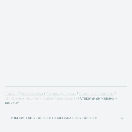
Главная
Электроника
Техника для дома
Стиральные машины
Стиральные машины - Ташкентская область
Стиральные машины -
Ташкент
УЗБЕКИСТАН » ТАШКЕНТСКАЯ ОБЛАСТЬ » ТАШКЕНТ