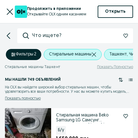
Продолжить в приложении
Открыть
Открывайте OLX одним касанием
Что ищете?
Фильтры
·
2
Стиральные машины
Ташкент, Чил
Стиральные машины Ташкент
Показать Полностью
МЫ НАШЛИ 749 ОБЪЯВЛЕНИЙ
На OLX вы найдете широкий выбор стиральных машин, чтобы
удовлетворить все ваши потребности. У нас вы можете купить модель,
идеально подходящую для вашего дома. Доступные цены и
Показать полностью
разнообразие брендов позволяют выбрать оптимальное решение,
учитывая вашу стоимость и предпочтения.
Стиральная машина Beko
Samsung LG Самсунг
кирмошиналар kirmoshina
Б/у