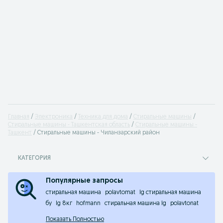
Главная
Электроника
Техника для дома
Стиральные машины
Стиральные машины - Ташкентская область
Стиральные машины -
Ташкент
Стиральные машины - Чиланзарский район
КАТЕГОРИЯ
Популярные запросы
стиральная машина
polavtomat
lg стиральная машина
бу
lg 8кг
hofmann
стиральная машина lg
polavtonat
Показать Полностью