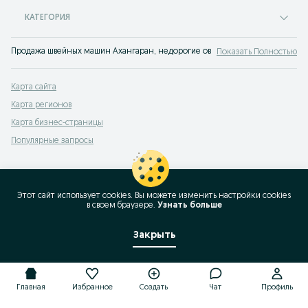
КАТЕГОРИЯ
Продажа швейных машин Ахангаран, недорогие оверлоки бу на OLX.uz. Зах
Показать Полностью
Карта сайта
Карта регионов
Карта бизнес-страницы
Популярные запросы
Этот сайт использует cookies. Вы можете изменить настройки cookies
в своeм браузере.
Узнать больше
Закрыть
Главная
Избранное
Создать
Чат
Профиль