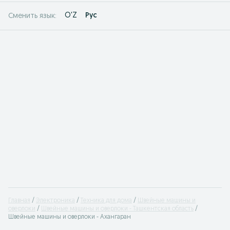
O'Z
Рус
Сменить язык:
Главная
Электроника
Техника для дома
Швейные машины и
оверлоки
Швейные машины и оверлоки - Ташкентская область
Швейные машины и оверлоки - Ахангаран