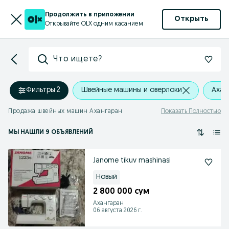
Продолжить в приложении
Открыть
Открывайте OLX одним касанием
Что ищете?
Фильтры
·
2
Швейные машины и оверлоки
Ахан
Продажа швейных машин Ахангаран
Показать Полностью
МЫ НАШЛИ 9 ОБЪЯВЛЕНИЙ
Janome tikuv mashinasi
Новый
2 800 000 сум
Ахангаран
06 августа 2026 г.