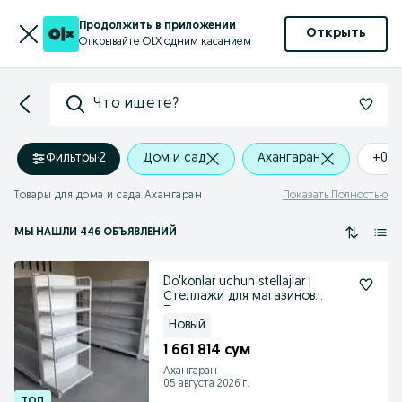
Продолжить в приложении
Открыть
Открывайте OLX одним касанием
Что ищете?
Фильтры
·
2
Дом и сад
Ахангаран
+0 k
Товары для дома и сада Ахангаран
Показать Полностью
МЫ НАШЛИ 446 ОБЪЯВЛЕНИЙ
Do'konlar uchun stellajlar |
Стеллажи для магазинов
Ташкент
Новый
1 661 814 сум
Ахангаран
05 августа 2026 г.