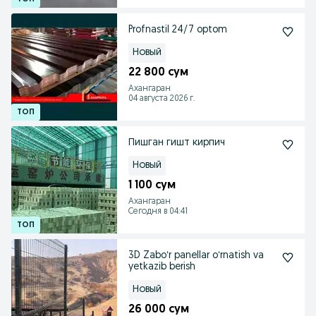
Profnastil 24/7 optom
Новый
22 800 сум
Ахангаран
04 августа 2026 г.
Пишган гишт кирпич
Новый
1 100 сум
Ахангаран
Сегодня в 04:41
3D Zaboʻr panellar oʻrnatish va
yetkazib berish
Новый
26 000 сум