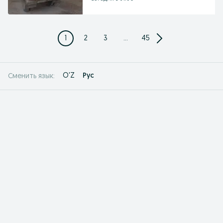
1
2
3
...
45
O'Z
Рус
Сменить язык: