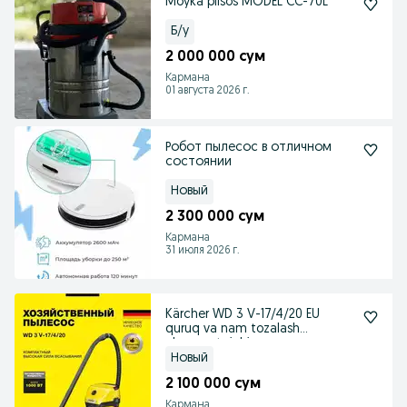
Moyka plisos MODEL CC-70L
Б/у
2 000 000 сум
Кармана
01 августа 2026 г.
Робот пылесос в отличном
состоянии
Новый
2 300 000 сум
Кармана
31 июля 2026 г.
Kärcher WD 3 V-17/4/20 EU
quruq va nam tozalash
changyutgichi
Новый
2 100 000 сум
Кармана