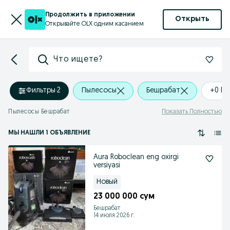
Продолжить в приложении
Открыть
Открывайте OLX одним касанием
Что ищете?
Фильтры
·
2
Пылесосы
Бешрабат
+0 k
Пылесосы Бешрабат
Показать Полностью
МЫ НАШЛИ 1 ОБЪЯВЛЕНИЕ
Aura Roboclean eng oxirgi
versiyasi
Новый
23 000 000 сум
Бешрабат
14 июля 2026 г.