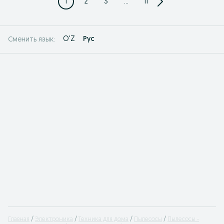
1
2
3
...
11
O'Z
Рус
Сменить язык:
Главная
Электроника
Техника для дома
Пылесосы
Пылесосы -