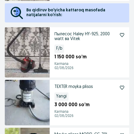
Bu qidiruv bo’yicha kattaroq masofada
natijalarni ko’rish:
Пылесос Haley HY-925, 2000
watt ва Vitek
F/b
1 150 000 so’m
Karmana
02/08/2026
TEXTER moyka plisos
Yangi
3 000 000 so’m
Karmana
02/08/2026