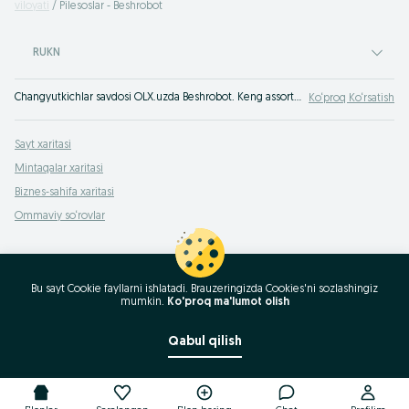
viloyati
Pilesoslar - Beshrobot
RUKN
Changyutkichlar savdosi OLX.uzda Beshrobot. Keng assortimentdagi fb yoki yangi changyutkichlar eng yaxshi e‘lonlar taxtasida. Changyutkichlarga maqbul narxlarni qidiryapsizmi? OLX.uzga Beshrobot kiring !
Ko‘proq Ko‘rsatish
Sayt xaritasi
Mintaqalar xaritasi
Biznes-sahifa xaritasi
Ommaviy so‘rovlar
Bu sayt Cookie fayllarni ishlatadi. Brauzeringizda Cookies'ni sozlashingiz
mumkin.
Ko'proq ma'lumot olish
Qabul qilish