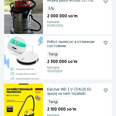
Moyka plisos MODEL CC-70L
F/b
2 000 000 so’m
Karmana
01/08/2026
Робот пылесос в отличном
состоянии
Yangi
2 300 000 so’m
Karmana
31/07/2026
Kärcher WD 3 V-17/4/20 EU
quruq va nam tozalash
changyutgichi
Yangi
2 100 000 so’m
Karmana