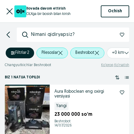
Ilovada davom ettirish
Ochish
OLXga bir bosish bilan kirish
Nimani qidiryapsiz?
Filtrlar
·
2
Pilesoslar
Beshrobot
+0 km
Changyutkichlar Beshrobot
Ko‘proq Ko‘rsatish
BIZ 1 NATIJA TOPILDI
Aura Roboclean eng oxirgi
versiyasi
Yangi
23 000 000 so’m
Beshrobot
14/07/2026