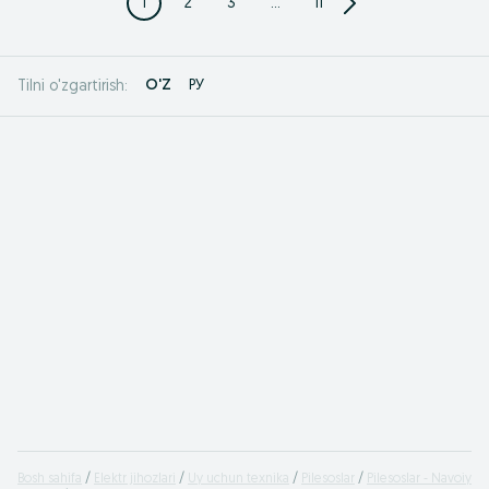
1
2
3
...
11
O'Z
РУ
Tilni o'zgartirish:
Bosh sahifa
Elektr jihozlari
Uy uchun texnika
Pilesoslar
Pilesoslar - Navoiy