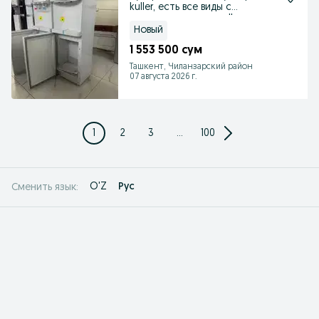
kuller, есть все виды с
гарантиями в скидке!!
Новый
1 553 500 сум
Ташкент, Чиланзарский район
07 августа 2026 г.
1
2
3
...
100
O'Z
Рус
Сменить язык: