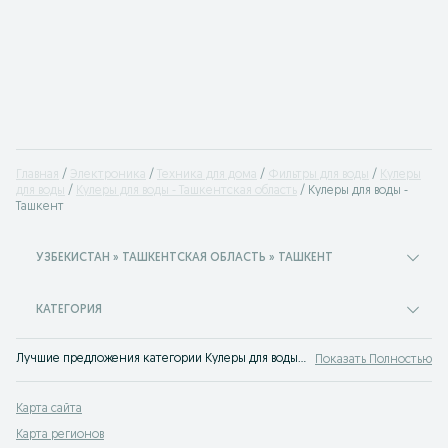
Главная
Электроника
Техника для дома
Фильтры для воды
Кулеры
для воды
Кулеры для воды - Ташкентская область
Кулеры для воды -
Ташкент
УЗБЕКИСТАН » ТАШКЕНТСКАЯ ОБЛАСТЬ » ТАШКЕНТ
КАТЕГОРИЯ
Лучшие предложения категории Кулеры для воды Ташкент. Большой выбор товаров и услуг по выгодным ценам на OLX! Множество предложений на OLX.uz!
Показать Полностью
Карта сайта
Карта регионов