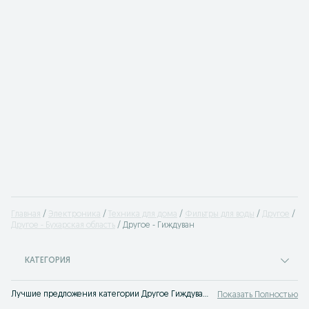
Главная
Электроника
Техника для дома
Фильтры для воды
Другое
Другое - Бухарская область
Другое - Гиждуван
КАТЕГОРИЯ
Лучшие предложения категории Другое Гиждуван. Большой выбор товаров и услуг по выгодным ценам на OLX! Множество предложений на OLX.uz!
Показать Полностью