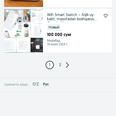
WiFi Smart Switch – Aqlli uy
kaliti, masofadan boshqaruv,
Google/Alexa
Новый
100 000 сум
Мирабад
14 июля 2026 г.
1
2
O'Z
Рус
Сменить язык: