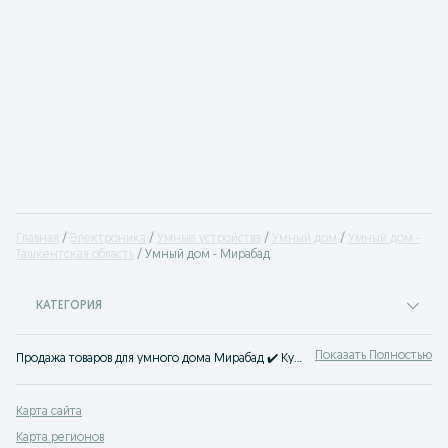
Главная
Электроника
Умные устройства
Умный дом
Умный дом -
Ташкентская область
Умный дом - Мирабад
КАТЕГОРИЯ
Показать Полностью
Продажа товаров для умного дома Мирабад ✔️ Купить умный дом новый или б/у по доступной цене ☝ Большой выбор смарт-гаджетов на OLX.uz!
Карта сайта
Карта регионов