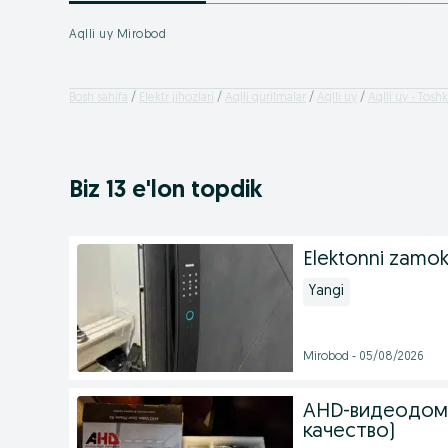
Aqlli uy Mirobod
Bosh sahifa
Elektr jihozlari
Aqlli qurilmalar
Aqlli uy
Aqlli uy - Toshk
Biz 13 e'lon topdik
Elektonni zamok 
Yangi
Mirobod - 05/08/2026
AHD-видеодом
качество)