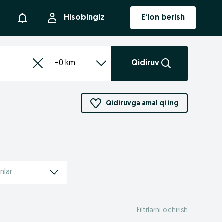
Bildirishnoma
Hisobingiz
E‘lon berish
+0 km
Qidiruv
Qidiruvga amal qiling
nlar
Filtrlarni o’chirish