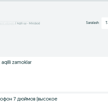
T
Saralash:
ent viloyati
Aqlli uy - Mirobod
aqilli zamoklar
офон 7 дюймов (высокое