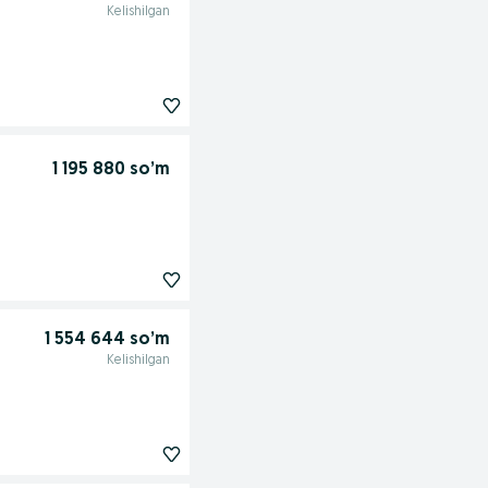
Kelishilgan
1 195 880 so’m
1 554 644 so’m
Kelishilgan