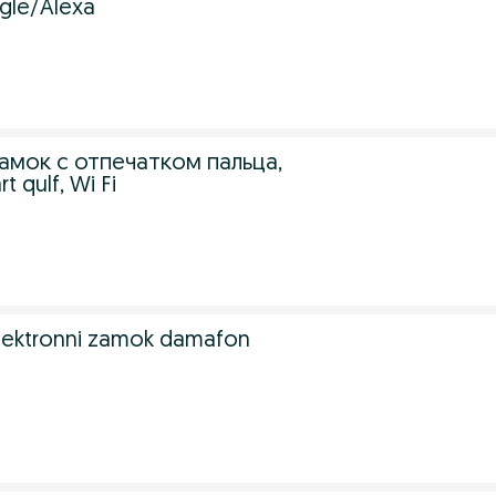
gle/Alexa
амок с отпечатком пальца,
t qulf, Wi Fi
 Elektronni zamok damafon