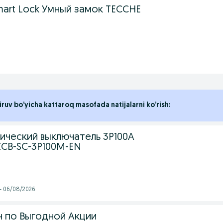
lf Smart Lock Умный замок TECCHE
iruv bo’yicha kattaroq masofada natijalarni ko’rish:
ический выключатель 3P100A
ZCB-SC-3P100M-EN
 - 06/08/2026
 по Выгодной Акции