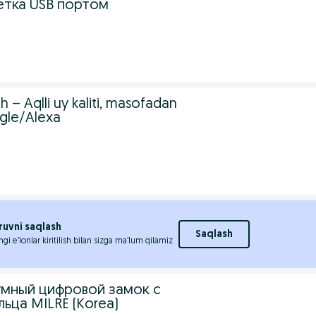
етка USB портом
h – Aqlli uy kaliti, masofadan
gle/Alexa
ruvni saqlash
Saqlash
ngi e’lonlar kiritilish bilan sizga ma’lum qilamiz
мный цифровой замок с
ьца MILRE (Korea)