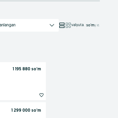
anlangan
valyuta.
:
so’m
у.е.
1 195 880 so’m
1 299 000 so’m