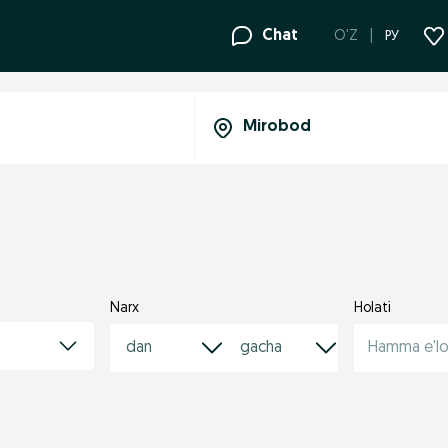
Chat
O'Z
РУ
Narx
Holati
Hamma e'lo