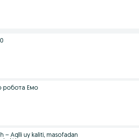
20
о робота Емо
h – Aqlli uy kaliti, masofadan