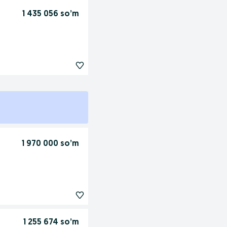
1 435 056 so’m
1 970 000 so’m
1 255 674 so’m