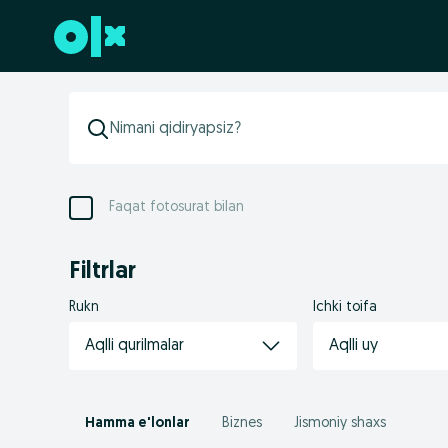
Futerga oʻtish
Faqat fotosurat bilan
Filtrlar
Rukn
Ichki toifa
Aqlli qurilmalar
Aqlli uy
Hamma e'lonlar
Biznes
Jismoniy shaxs