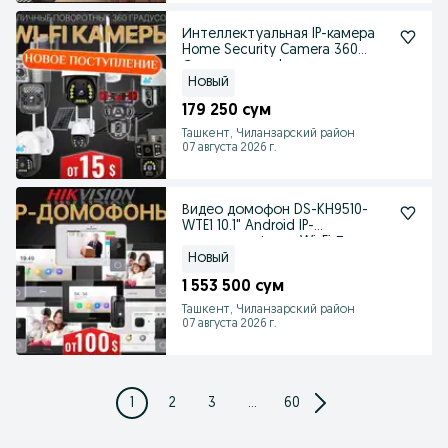
Интеллектуальная IP-камера
Home Security Camera 360
Супер новинка!
Новый
179 250 сум
Ташкент, Чиланзарский район
07 августа 2026 г.
Видео домофон DS-KH9510-
WTE1 10.1" Android IP-
видеодомофон c Wi-Fi Лу
Новый
1 553 500 сум
Ташкент, Чиланзарский район
07 августа 2026 г.
1
2
3
...
60