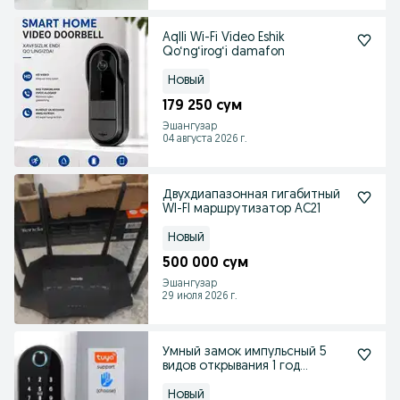
Aqlli Wi-Fi Video Eshik
Qo‘ng‘irog‘i damafon
Новый
179 250 сум
Эшангузар
04 августа 2026 г.
Двухдиапазонная гигабитный
WI-FI маршрутизатор AC21
Новый
500 000 сум
Эшангузар
29 июля 2026 г.
Умный замок импульсный 5
видов открывания 1 год
гарантия
Новый