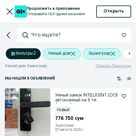
Продолжить в приложении
Открыть
Открывайте OLX одним касанием
Что ищете?
Фильтры
·
2
Умный дом
Эшангузар
+0 
Умный дом Эшангузар
Показать Полностью
МЫ НАШЛИ 8 ОБЪЯВЛЕНИЙ
Умный замок INTELLIGENT LOCK
автономный на 6 ти
батарейках,
Новый
776 750 сум
Эшангузар
07 августа 2026 г.