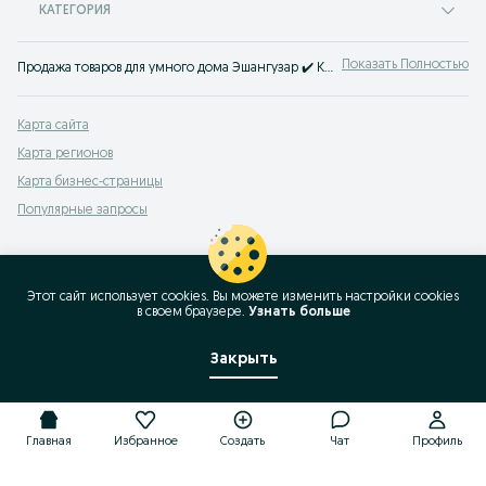
КАТЕГОРИЯ
Показать Полностью
Продажа товаров для умного дома Эшангузар ✔️ Купить умный дом новый или б/у по доступной цене ☝ Большой выбор смарт-гаджетов на OLX.uz!
Карта сайта
Карта регионов
Карта бизнес-страницы
Популярные запросы
Этот сайт использует cookies. Вы можете изменить настройки cookies
в своeм браузере.
Узнать больше
Закрыть
Главная
Избранное
Создать
Чат
Профиль