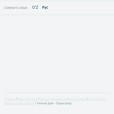
O'Z
Рус
Сменить язык:
Главная
Электроника
Умные устройства
Умный дом
Умный дом -
Ташкентская область
Умный дом - Эшангузар