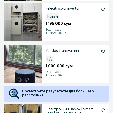
Felecitiysolor invertor
Новый
1 195 000 сум
Эшангузар
19 июля 2026 г.
Yandex stansiya mini
Б/у
1 000 000 сум
Эшангузар
13 июля 2026 г.
Посмотрите результаты для большего
расстояния:
Электронный Замок | Smart