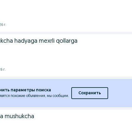
6 г.
ukcha hadyaga mexrli qollarga
6 г.
нить параметры поиска
Сохранить
явятся похожие объявления, мы сообщим.
la mushukcha