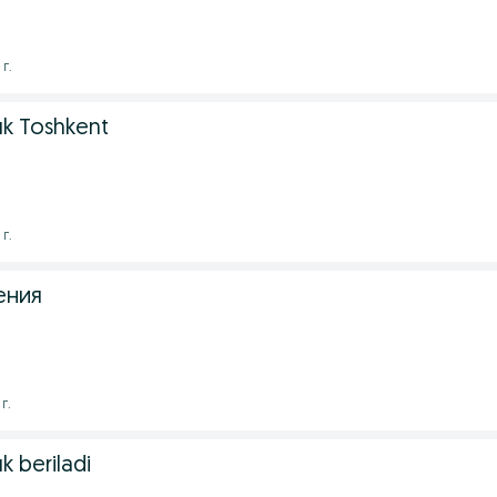
г.
k Toshkent
г.
ения
г.
 beriladi