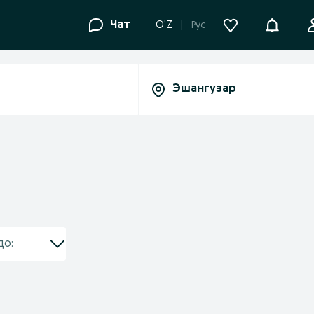
Уведомле
Чат
O'Z
Рус