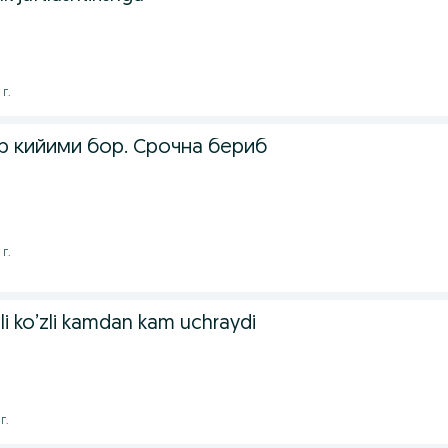
г.
р кийими бор. Срочна бериб
г.
li ko’zli kamdan kam uchraydi
г.