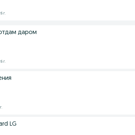
6 г.
 отдам даром
6 г.
ения
г.
ard LG