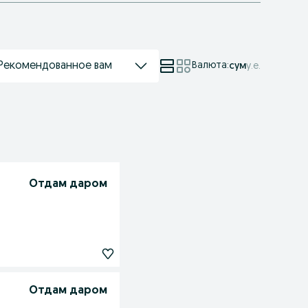
Рекомендованное вам
Валюта
:
сум
у.е.
Отдам даром
Отдам даром