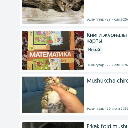
Эшангузар - 29 июля 2026 
Книги журналы
карты
Новый
Эшангузар - 29 июля 2026 
Mushukcha chiro
Эшангузар - 28 июля 2026 
Erkak fold mushuk