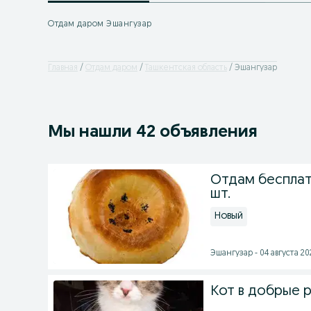
Отдам даром Эшангузар
Главная
Отдам даром
Ташкентская область
Эшангузар
Мы нашли 42 объявления
Отдам бесплат
шт.
Новый
Эшангузар - 04 августа 202
Кот в добрые р