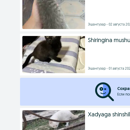
Эшангузар - 02 августа 202
Shiringina mush
Эшангузар - 01 августа 202
Сохра
Если по
Xadyaga shinshi