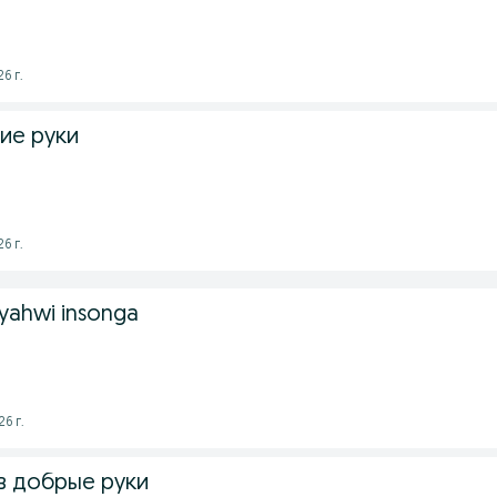
6 г.
ие руки
6 г.
 yahwi insonga
6 г.
в добрые руки