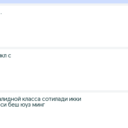
.
кл с
алидной класса сотилади икки
си беш юуз минг