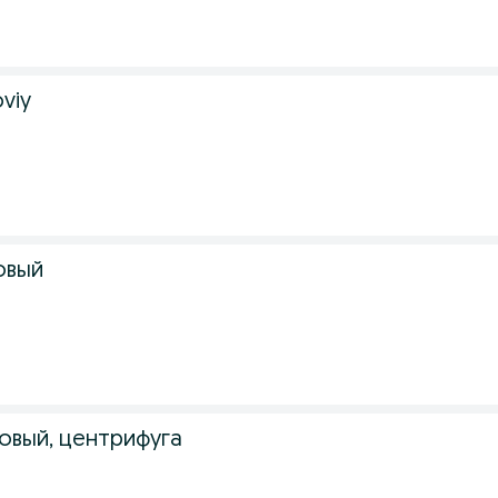
oviy
овый
овый, центрифуга