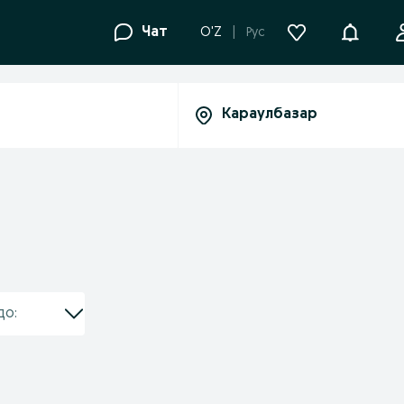
Уведомле
Чат
O'Z
Рус