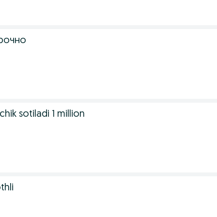
срочно
ik sotiladi 1 million
hli