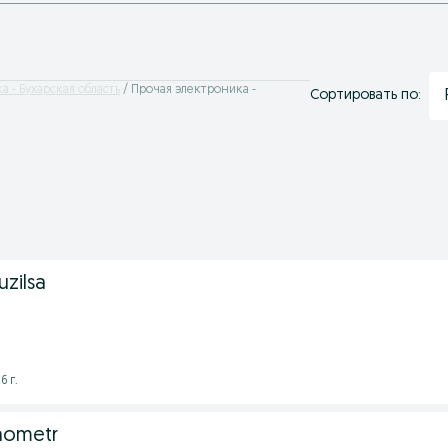
 - Бухарская область
Прочая электроника -
Сортировать по:
uzilsa
6 г.
anometr