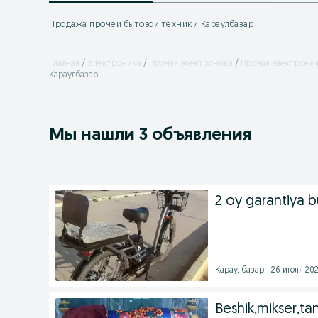
Продажа прочей бытовой техники Караулбазар
Главная
Электроника
Прочая электроника
Прочая электроника
Караулбазар
Мы нашли 3 объявления
2 oy garantiya b
Караулбазар - 26 июля 202
Beshik,mikser,t