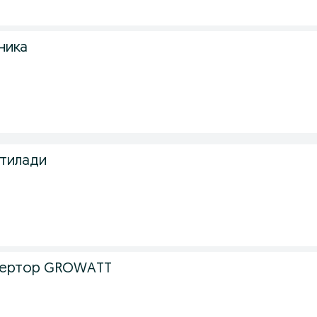
ника
тилади
вертор GROWATT