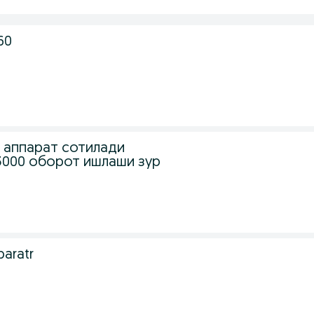
60
ан аппарат сотилади
 3000 оборот ишлаши зур
paratr