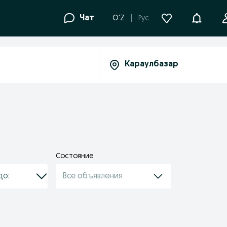
Уведомле
Чат
O'Z
Рус
Состояние
Все объявления