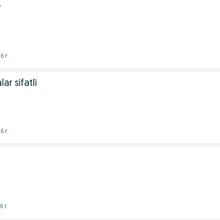
r
6 г.
ar sifatli
6 г.
6 г.