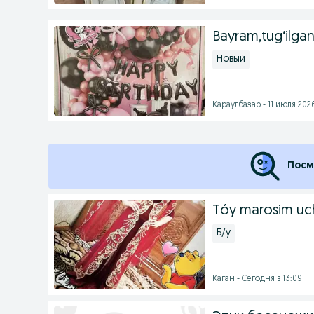
Bayram,tugʻilgan
Новый
Караулбазар - 11 июля 2026
Посм
Tóy marosim uch
Б/у
Каган - Сегодня в 13:09