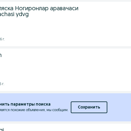
ляска Ногиронлар аравачаси
achasi уdvg
6 г.
m
 г.
нить параметры поиска
Сохранить
явятся похожие объявления, мы сообщим.
gi