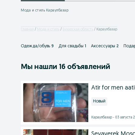
Мода и стиль Караулбазар
Главная
Мода и стиль
Бухарская область
Караулбазар
Одежда/обувь
9
Для свадьбы
1
Аксессуары
2
Пода
Мы нашли 16 объявлений
Atir for men aati
Новый
Караулбазар - 03 августа 2
Sevaverek Mos