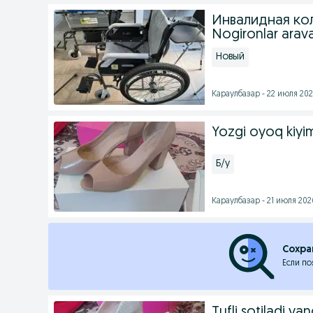
Инвалидная ко
Nogironlar arav
Новый
Караулбазар - 22 июля 202
Yozgi oyoq kiyi
Б/у
Караулбазар - 21 июля 2026
Сохра
Если по
Tufli sotiladi yan