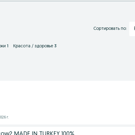
Сортировать по:
рки
1
Красота / здоровье
3
026 г.
cow2 MADE IN TURKEY 100%