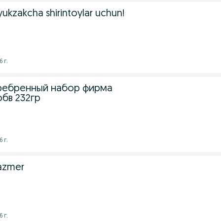
yukzakcha shirintoylar uchun!
 г.
ребренный набор фирма
бв 232гр
 г.
razmer
 г.