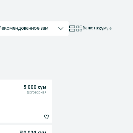
Рекомендованное вам
Валюта
:
сум
у.е.
5 000 сум
Договорная