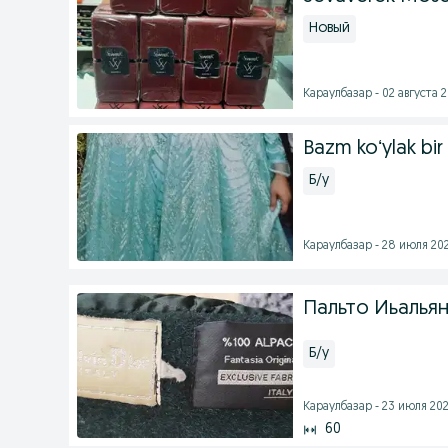
Новый
Караулбазар - 02 августа 2
Bazm koʻylak bir
Б/у
Караулбазар - 28 июля 202
Пальто Иьальян
Б/у
Караулбазар - 23 июля 202
60