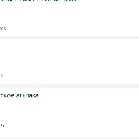
026 г.
6 г.
ское альпака
6 г.