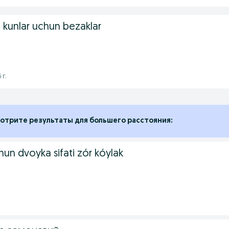
 kunlar uchun bezaklar
 г.
отрите результаты для большего расстояния:
un dvoyka sifati zór kóylak