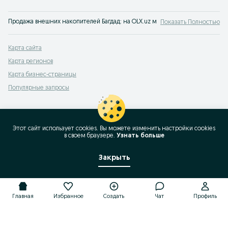
Продажа внешних накопителей Багдад: на OLX.uz можно легко купить USB-н
Показать Полностью
Карта сайта
Карта регионов
Карта бизнес-страницы
Популярные запросы
Этот сайт использует cookies. Вы можете изменить настройки cookies
в своeм браузере.
Узнать больше
Закрыть
Главная
Избранное
Создать
Чат
Профиль