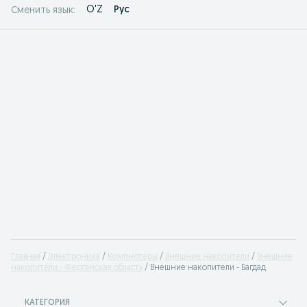
O'Z
Рус
Сменить язык:
Главная
Электроника
Компьютеры
Внешние накопители
Внешние
накопители - Ферганская область
Внешние накопители - Багдад
КАТЕГОРИЯ