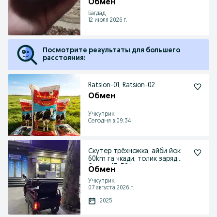
Обмен
Багдад
12 июля 2026 г.
Посмотрите результаты для большего
расстояния:
Ratsion-01, Ratsion-02
Обмен
Учкуприк
Сегодня в 09:34
Скутер трёхножка, айби йок
60km га чкади, толик заряд
билан 45-50 km
Обмен
Учкуприк
07 августа 2026 г.
2025