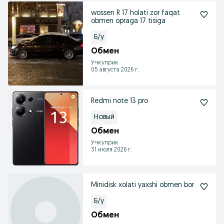
wossen R 17 holati zor faqat
obmen opraga 17 tisiga
Б/у
Обмен
Учкуприк
05 августа 2026 г.
Redmi note 13 pro
Новый
Обмен
Учкуприк
31 июля 2026 г.
Minidisk xolati yaxshi obmen bor
Б/у
Обмен