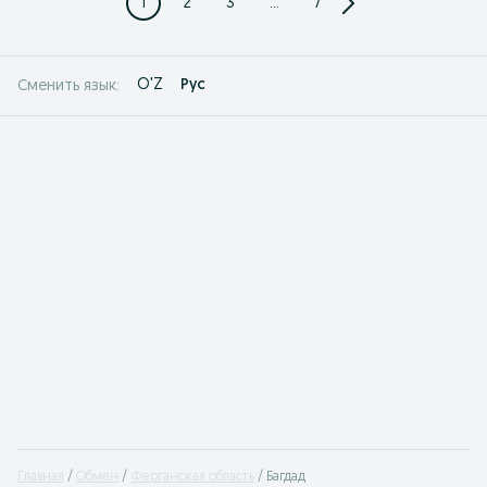
1
2
3
...
7
O'Z
Рус
Сменить язык:
Главная
Обмен
Ферганская область
Багдад