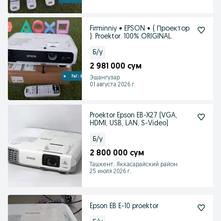
Firminniy • EPSON • { Проектор
}. Proektor. 100% ORIGINAL.
Б/у
2 981 000 сум
Эшангузар
01 августа 2026 г.
Proektor Epson EB-X27 (VGA,
HDMI, USB, LAN, S-Video)
Б/у
2 800 000 сум
Ташкент, Яккасарайский район
25 июля 2026 г.
Epson EB E-10 proektor