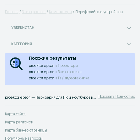
Главная
Электроника
Компьютеры
Периферийные устройства
УЗБЕКИСТАН
КАТЕГОРИЯ
Похожие результаты
proektor epson
в
Проекторы
proektor epson
в
Электроника
proektor epson
в
Тв / видеотехника
Показать Полностью
proektor epson — Периферия для ПК и ноутбуков в Узбекистане ✔️ Принтеры, сканеры, веб-камеры и другие устройства по выгодным ценам ☝ Широкий выбор качественной техники на OLX.uz
Карта сайта
Карта регионов
Карта бизнес-страницы
Популярные запросы