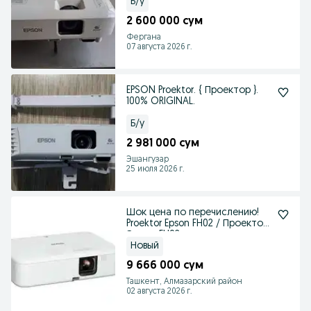
Б/у
2 600 000 сум
Фергана
07 августа 2026 г.
EPSON Proektor. { Проектор }.
100% ORIGINAL.
Б/у
2 981 000 сум
Эшангузар
25 июля 2026 г.
Шок цена по перечислению!
Proektor Epson FH02 / Проектор
Эпсон FH02.
Новый
9 666 000 сум
Ташкент, Алмазарский район
02 августа 2026 г.