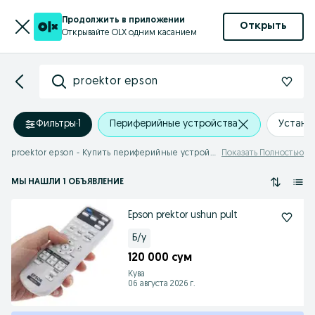
Продолжить в приложении
Открыть
Открывайте OLX одним касанием
proektor epson
Фильтры
·
1
Периферийные устройства
Устано
proektor epson - Купить периферийные устройства
Показать Полностью
МЫ НАШЛИ 1 ОБЪЯВЛЕНИЕ
Epson prektor ushun pult
Б/у
120 000 сум
Кува
06 августа 2026 г.